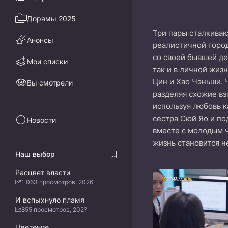
Дорамы 2025
Три пары сталкиваю
Анонсы
реалистичной город
со своей бывшей де
Мои списки
так и в личной жиз
Цин и Хао Чэньши. 
Вы смотрели
разделяя схожие вз
используя любовь к
сестра Сюй Яо и по
Новости
вместе с молодым ч
жизнь становится 
Наш выбор
Расцвет власти
1 063 просмотров, 2026
И вспыхнуло пламя
855 просмотров, 202?
Цветение