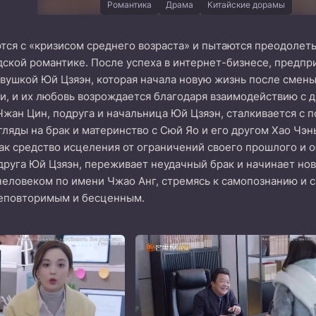
Романтика
Драма
Китайские дорамы
тся с «кризисом среднего возраста» и пытаются преодолет
ской романтике. После успеха в интернет-бизнесе, предп
вушкой Юй Цзяэн, которая начала новую жизнь после смены 
ни, и их любовь возрождается благодаря взаимодействию с д
Чжан Цин, подруга и начальница Юй Цзяэн, сталкивается с 
гляды на брак и материнство с Сюй Яо и его другом Хао Чэн
ак средство исцеления от ограничений своего прошлого и об
друга Юй Цзяэн, переживает неудачный брак и начинает нов
еловеком по имени Чжао Анг, стремясь к самопознанию и 
неповторимым и бесценным.