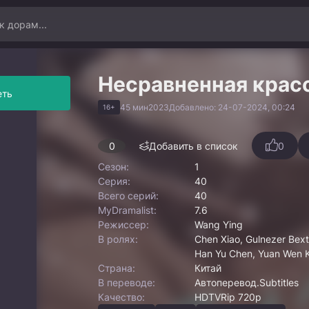
Несравненная крас
еть
45 мин
2023
Добавлено: 24-07-2024, 00:24
16+
0
Добавить в список
0
Сезон:
1
Серия:
40
Всего серий:
40
MyDramalist:
7.6
Режиссер:
Wang Ying
В ролях:
Chen Xiao, Gulnezer Bext
Han Yu Chen, Yuan Wen 
Страна:
Китай
В переводе:
Автоперевод.Subtitles
Качество:
HDTVRip 720p