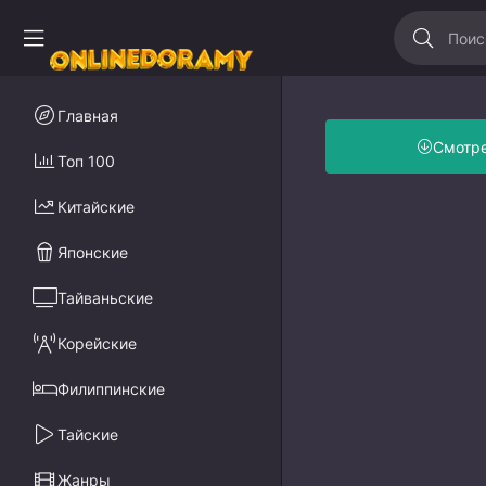
Главная
Смотр
Топ 100
Китайские
Японские
Тайваньские
Корейские
Филиппинские
Тайские
Жанры