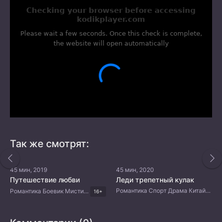
Так же смотрят:
45 мин, 2019
45 мин, 2020
Путешествие любви
Леди трепетный кулак
Романтика Спорт Драма Китайские дорамы
Романтика Боевик Мистика Триллер Китайские дорамы
16+