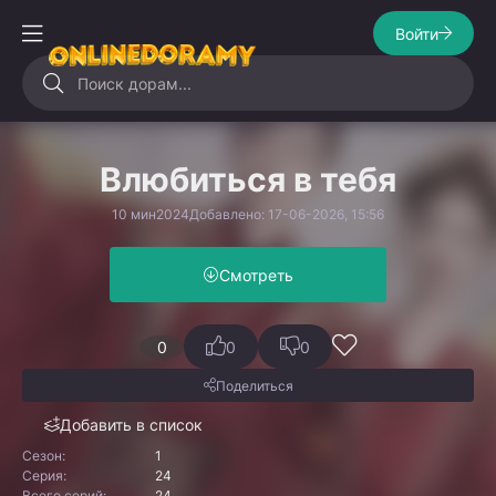
Войти
Влюбиться в тебя
10 мин
2024
Добавлено: 17-06-2026, 15:56
Смотреть
0
0
0
Поделиться
Добавить в список
Сезон:
1
Серия:
24
Всего серий:
24