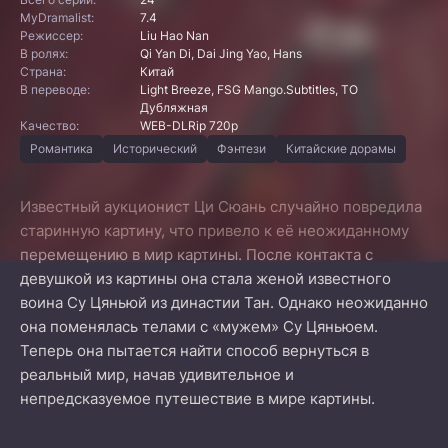
MyDramalist:
7.4
Режиссер:
Liu Hao Nan
В ролях:
Qi Yan Di, Dai Jing Yao, Hans
Страна:
Китай
В переводе:
Light Breeze, FSG Mango.Subtitles, ТО
Дубляжная
Качество:
WEB-DLRip 720p
Романтика
Исторический
Фэнтези
Китайские дорамы
Известный аукционист Ци Сюань случайно повредила
старинную картину, что привело к её неожиданному
перемещению в мир картины. После контакта с
девушкой из картины она стала женой известного
воина Су Цяньюй из династии Тан. Однако неожиданно
она поменялась телами с «мужем» Су Цяньюем.
Теперь она пытается найти способ вернуться в
реальный мир, начав удивительное и
непредсказуемое путешествие в мире картины.