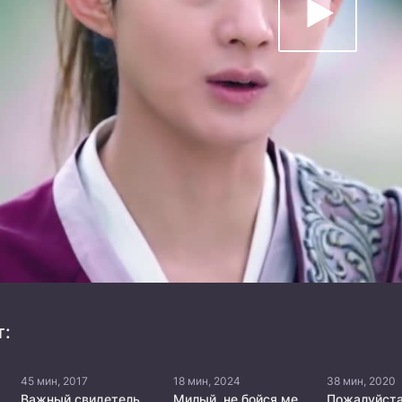
т:
45 мин, 2017
18 мин, 2024
38 мин, 2020
Важный свидетель, частный детектив
Милый, не бойся меня