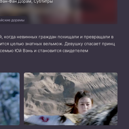
, Фан-Фан Дорам, Субтитры
айские дорамы
й, когда невинных граждан похищали и превращали в
вится целью знатных вельмож. Девушку спасает принц
 семью Юй Вэнь и становится свидетелем