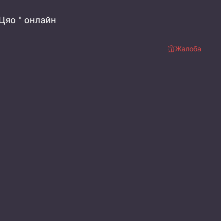
Цяо " онлайн
Жалоба