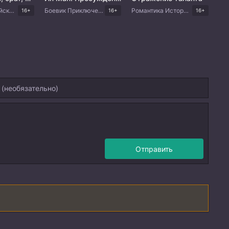
Комедия Китайские дорамы
Боевик Приключения Драма Китайские дорамы
Романтика Исторический Китайские дорамы
16+
16+
16+
Отправить