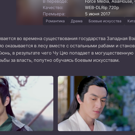
В переводе:
Force Media, AsiaHouse
Качество:
WEB-DLRip 720p
Премьера:
5 июня 2017
Романтика
Драма
Боевые искусства
Кит
вается во времена существования государства Западная Вэ
яо оказывается в лесу вместе с остальными рабами и стано
Сюнь, в результате чего Чу Цяо попадает в могущественную
ьбы за власть, попутно обучаясь боевым искусствам.