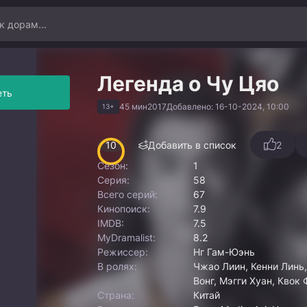
Легенда о Чу Цяо
еть
45 мин
2017
Добавлено: 16-10-2024, 10:00
13+
10
Добавить в список
2
Сезон:
1
Серия:
58
Всего серий:
67
Кинопоиск:
7.9
IMDB:
7.5
MyDramalist:
8.2
Режиссер:
Нг Гам-Юэнь
В ролях:
Чжао Лиин, Кенни Линь,
Вонг, Мэгги Хуан, Квок 
Страна:
Китай