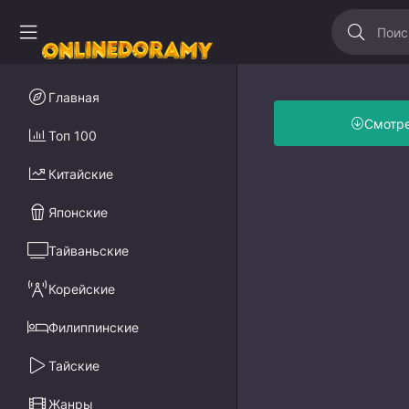
Главная
Смотр
Топ 100
Китайские
Японские
Тайваньские
Корейские
Филиппинские
Тайские
Жанры