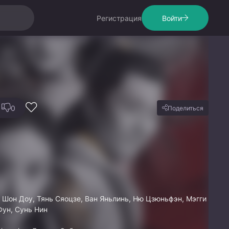
Регистрация
Войти
0
Поделиться
 Шон Доу, Тянь Сяоцзе, Ван Яньлинь, Ню Цзюньфэн, Мэгги
Фун, Сунь Нин