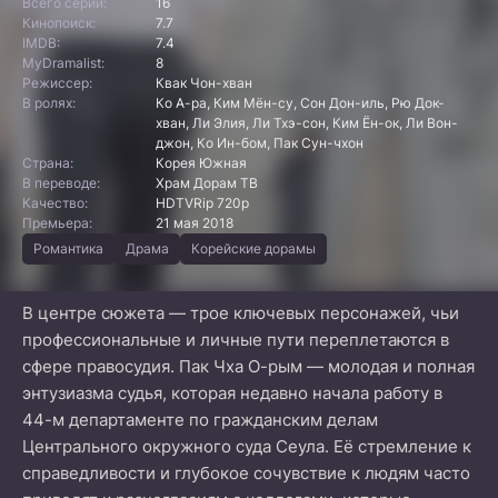
Всего серий:
16
Кинопоиск:
7.7
IMDB:
7.4
MyDramalist:
8
Режиссер:
Квак Чон-хван
В ролях:
Ко А-ра, Ким Мён-су, Сон Дон-иль, Рю Док-
хван, Ли Элия, Ли Тхэ-сон, Ким Ён-ок, Ли Вон-
джон, Ко Ин-бом, Пак Сун-чхон
Страна:
Корея Южная
В переводе:
Храм Дорам ТВ
Качество:
HDTVRip 720p
Премьера:
21 мая 2018
Романтика
Драма
Корейские дорамы
В центре сюжета — трое ключевых персонажей, чьи
профессиональные и личные пути переплетаются в
сфере правосудия. Пак Чха О-рым — молодая и полная
энтузиазма судья, которая недавно начала работу в
44-м департаменте по гражданским делам
Центрального окружного суда Сеула. Её стремление к
справедливости и глубокое сочувствие к людям часто