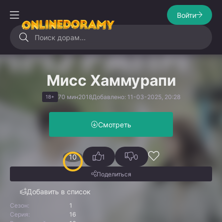
Войти
Мисс Хаммурапи
70 мин
2018
Добавлено: 11-03-2025, 20:28
18+
Смотреть
10
1
0
Поделиться
Добавить в список
Сезон:
1
Серия:
16