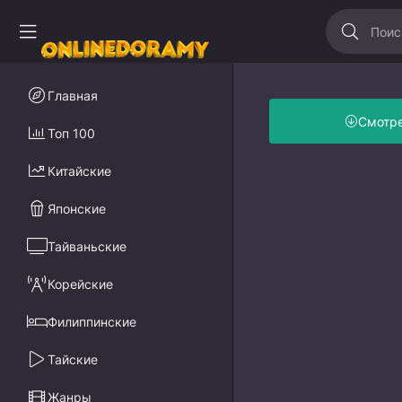
Главная
Смотр
Топ 100
Китайские
Японские
Тайваньские
Корейские
Филиппинские
Тайские
Жанры