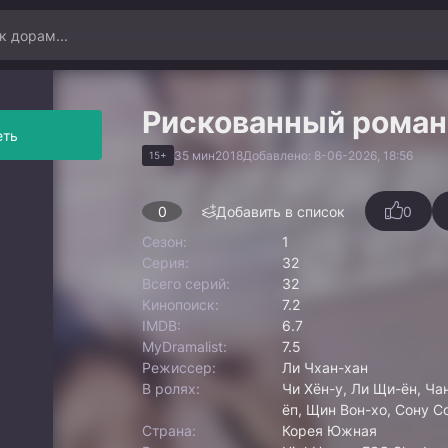
Рискованный роман
еть
35 мин
2018
Добавлено: 8-06-2026, 18:56
15+
0
Добавить в список
0
Сезон:
1
Серия:
32
Всего серий:
32
Кинопоиск:
7.2
IMDB:
6.7
MyDramalist:
7.5
Режиссер:
Ли Чхан-хан
В ролях:
Чи Хён-у, Ли Щи-ён, Ча
ёп, Щин Вон-хо, Сону С
Страна:
Корея Южная