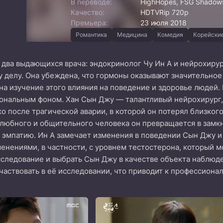
В переводе:
HighHopes, FSG Shadows
Качество:
HDTVRip 720p
Премьера:
23 июля 2018
Романтика
Медицина
Комедия
Корейски
два выдающихся врача: эндокринолог Чу Ин А и нейрохирург
 делу. Она убеждена, что гормоны оказывают значительное
на изучение этого влияния на поведение и здоровье людей. 
ональным фоном. Хан Сын Джу — талантливый нейрохирург
о после трагической аварии, в которой он потерял близкого
любного и общительного человека он превращается в замкн
эмпатию. Ин А замечает изменения в поведении Сын Джу и п
нениями, в частности, с уровнем тестостерона, который мо
следование и выбрать Сын Джу в качестве объекта наблюде
частвовать в её исследовании, что приводит к профессион