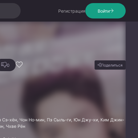
Регистрация
Войти
0
Поделиться
н Сэ-хён, Чон Но-мин, Пэ Сыль-ги, Юн Джу-хи, Ким Джин-
он, Чхве Рён