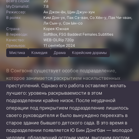
Всего серий:
20
MyDramalist:
7.8
Режиссер:
Ан Джон-ён, Щин Джун-хун
В ролях:
Ким Дон-ук, Пак Сэ-ван, Со Хён-у, Пак Чи-хван,
Ли Сын-у, Сон Ын-со
Страна:
Корея Южная
В переводе:
SoftBox, FSG Baddest Females.Subtitles
Качество:
WEB-DLRip 720p
Премьера:
11 сентября 2024
Мистика
Комедия
Драма
Корейские дорамы
В Сонгвоне существует особое подразделение,
которое занимается раскрытием насильственных
преступлений. Однако его работа оставляет желать
лучшего: уровень раскрываемости в этом
подразделении крайне низок. После неудачной
операции под прикрытием подразделение лишилось
своего руководителя и было вынуждено переехать в
старое здание бывшего детского сада. В это время в
подразделении появляется Ю Бин Донгбан — молодой
человек, обладающий острым умом, высоким ростом