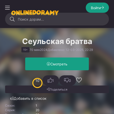
Войти
Сеульская братва
70 мин
2024
Добавлено: 12-03-2025, 22:29
15+
Смотреть
10
1
0
Поделиться
Добавить в список
Сезон:
1
Серия:
20