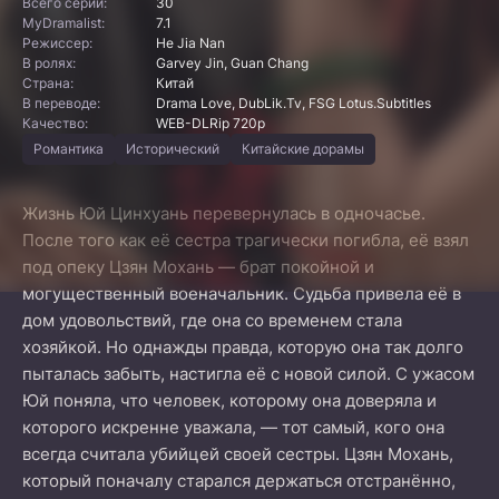
Всего серий:
30
MyDramalist:
7.1
Режиссер:
He Jia Nan
В ролях:
Garvey Jin, Guan Chang
Страна:
Китай
В переводе:
Drama Love, DubLik.Tv, FSG Lotus.Subtitles
Качество:
WEB-DLRip 720p
Романтика
Исторический
Китайские дорамы
Жизнь Юй Цинхуань перевернулась в одночасье.
После того как её сестра трагически погибла, её взял
под опеку Цзян Мохань — брат покойной и
могущественный военачальник. Судьба привела её в
дом удовольствий, где она со временем стала
хозяйкой. Но однажды правда, которую она так долго
пыталась забыть, настигла её с новой силой. С ужасом
Юй поняла, что человек, которому она доверяла и
которого искренне уважала, — тот самый, кого она
всегда считала убийцей своей сестры. Цзян Мохань,
который поначалу старался держаться отстранённо,