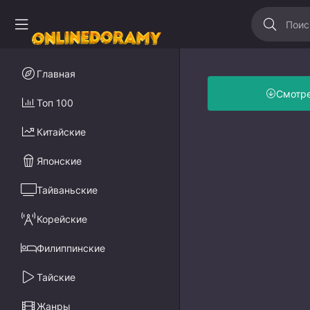
Главная
Смотр
Топ 100
Китайские
Японские
Тайваньские
Корейские
Филиппинские
Тайские
Жанры