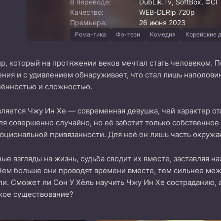
В переводе:
DubLik.Tv, SoftBox, ФСГ
Качество:
WEB-DLRip 720p
Премьера:
26 июня 2023
Романтика
Фэнтези
Комедия
Корейские 
р, который на протяжении веков мечтал стать человеком. По
ния и с удивлением обнаруживает, что стал лишь наполови
ённостью и сложностью.
вляется Чжу Ин Хе — современная девушка, чей характер о
ля совершенно случайно, но её заботит только собственное 
оциональной привязанности. Для неё он лишь часть окружа
ные взгляды на жизнь, судьба сводит их вместе, заставляя н
ем больше они проводят времени вместе, тем сильнее меж
ли. Сможет ли Сон У Хёль научить Чжу Ин Хе состраданию, а
кое существование?