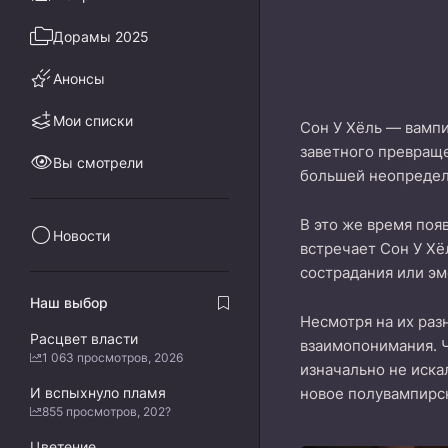
Дорамы 2025
Анонсы
Мои списки
Сон У Хёль — вампи
заветного превраще
Вы смотрели
большей неопредел
В это же время поя
Новости
встречает Сон У Хё
сострадания или эм
Наш выбор
Несмотря на их раз
Расцвет власти
взаимопонимания. Ч
1 063 просмотров, 2026
изначально не иска
И вспыхнуло пламя
новое полувампирс
855 просмотров, 202?
Цветение