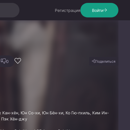
Регистрация
Войти
0
Поделиться
к Кан-хён, Юн Со-хи, Юн Бён-хи, Ко Гю-пхиль, Ким Ин-
, Пэк Хён-джу