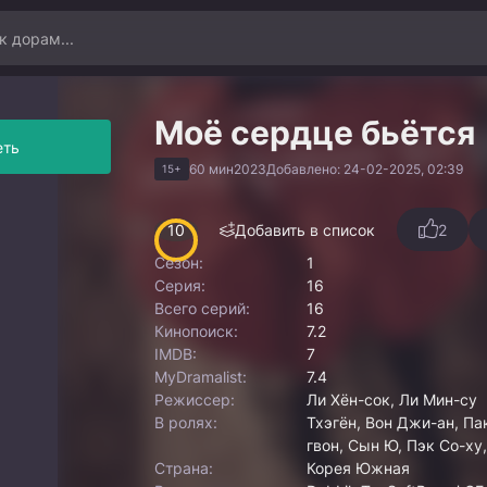
Моё сердце бьётся
еть
60 мин
2023
Добавлено: 24-02-2025, 02:39
15+
10
Добавить в список
2
Сезон:
1
Серия:
16
Всего серий:
16
Кинопоиск:
7.2
IMDB:
7
MyDramalist:
7.4
Режиссер:
Ли Хён-сок, Ли Мин-су
В ролях:
Тхэгён, Вон Джи-ан, Па
гвон, Сын Ю, Пэк Со-ху
Страна:
Корея Южная