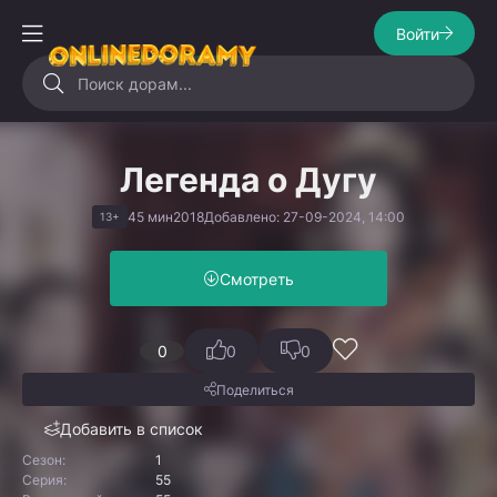
Войти
Легенда о Дугу
45 мин
2018
Добавлено: 27-09-2024, 14:00
13+
Смотреть
0
0
0
Поделиться
Добавить в список
Сезон:
1
Серия:
55