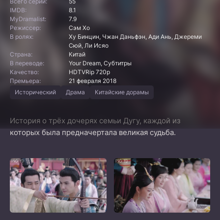
Всего серий:
55
IMDB:
8.1
MyDramalist:
7.9
Режиссер:
Сэм Хо
В ролях:
Ху Бинцин, Чжан Даньфэн, Ади Ань, Джереми
Сюй, Ли Исяо
Страна:
Китай
В переводе:
Your Dream, Субтитры
Качество:
HDTVRip 720p
Премьера:
21 февраля 2018
Исторический
Драма
Китайские дорамы
История о трёх дочерях семьи Дугу, каждой из
которых была предначертала великая судьба.