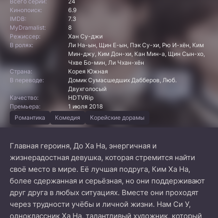
Всего серий:
24
Кинопоиск:
6.9
IMDB:
7.3
MyDramalist:
8
Режиссер:
Хан Су-джи
В ролях:
Ли На-ын, Щин Е-ын, Пэк Су-хи, Рю И-хён, Ким
Мин-джу, Ким Дон-хи, Кан Мин-а, Щин Сын-хо,
Чхве Бо-мин, Ли Чхан-хён
Страна:
Корея Южная
В переводе:
Домик Сумасшедших Дабберов, Люб.
Двухголосый
Качество:
HDTVRip
Премьера:
1 июля 2018
Романтика
Комедия
Корейские дорамы
Главная героиня, До Ха На, энергичная и
жизнерадостная девушка, которая стремится найти
своё место в мире. Её лучшая подруга, Ким Ха На,
более сдержанная и серьёзная, но они поддерживают
друг друга в любых ситуациях. Вместе они проходят
через трудности учёбы и личной жизни. Нам Си У,
одноклассник Ха На, талантливый художник, который