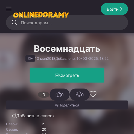
Войти
Восемнадцать
10 мин
2018
Добавлено: 10-03-2025, 18:22
13+
Смотреть
0
0
0
Поделиться
Добавить в список
Сезон:
2
Серия:
20