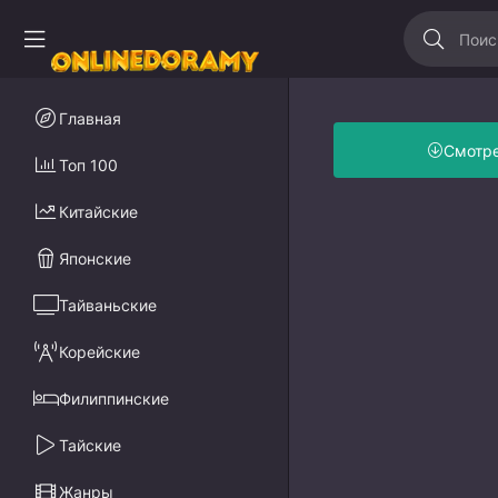
Главная
Смотр
Топ 100
Китайские
Японские
Тайваньские
Корейские
Филиппинские
Тайские
Жанры