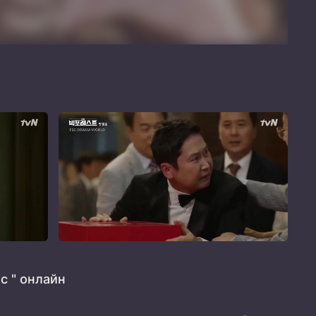
с " онлайн