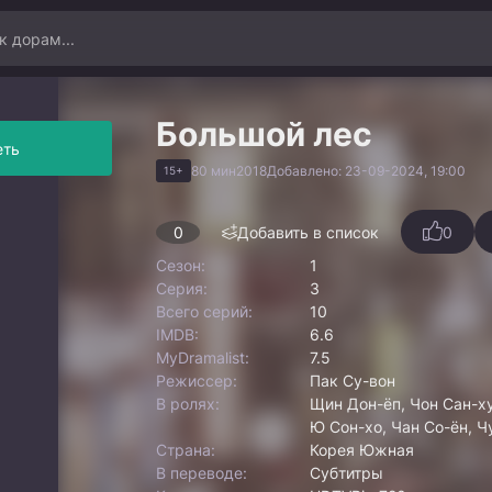
Большой лес
еть
80 мин
2018
Добавлено: 23-09-2024, 19:00
15+
0
Добавить в список
0
Сезон:
1
Серия:
3
Всего серий:
10
IMDB:
6.6
MyDramalist:
7.5
Режиссер:
Пак Су-вон
В ролях:
Щин Дон-ёп, Чон Сан-ху
Ю Сон-хо, Чан Со-ён, Ч
Страна:
Корея Южная
В переводе:
Субтитры