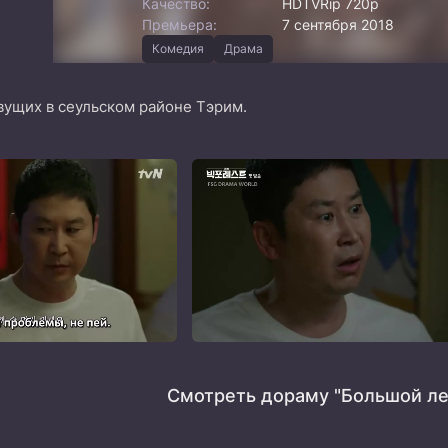
Качество:
HDTVRip 720p
Премьера:
7 сентября 2018
Комедия
Драма
вущих в сеульском районе Тэрим.
Смотреть дораму "Большой ле