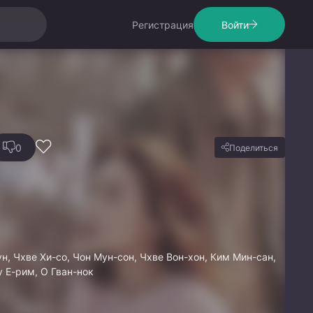
Регистрация
Войти
0
Поделиться
н, Чхве Хи-со, Чон Мун-сон, Чхве Вон-хон, Ким Мин-сан,
у Е-рим, О Гван-нок