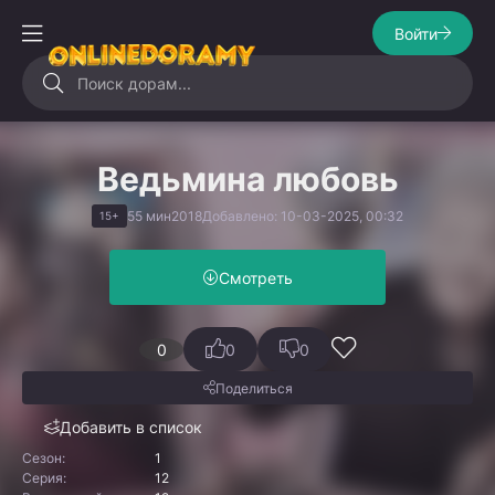
Войти
Ведьмина любовь
55 мин
2018
Добавлено: 10-03-2025, 00:32
15+
Смотреть
0
0
0
Поделиться
Добавить в список
Сезон:
1
Серия:
12