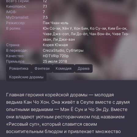
Всего серий:
12
Кинопоиск:
7.1
IMDB:
7
MyDramalist:
7.5
Режиссер:
Пак Чхан-юль
В ролях:
Юн Со-хи, Хён У, Хон Бин, Ко Су-хи, Ким Ён-ок,
Чхве Джэ-соп, Ли До-ёп, Чан Вон-ён, Чхве Тхэ-
хван, Ли Джи-ван
Страна:
Корея Южная
В переводе:
CrezaStudio, Субтитры
Качество:
HDTVRip 720p
Премьера:
25 июля 2018
Романтика
Фэнтези
Комедия
Драма
Корейские дорамы
Главная героиня корейской дорамы — молодая
ведьма Кан Чо Хон. Она живёт в Сеуле вместе с двумя
опытными ведьмами — Мэн Ё Сун и Чо Эн Ду. Вместе
они владеют уютным ресторанчиком под названием
«Рисовый суп», который славится своим
восхитительным блюдом и привлекает множество