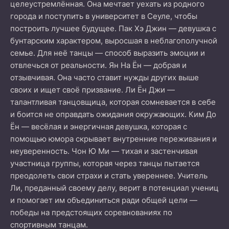
целеустремлённая. Она мечтает уехать из родного
города и поступить в университет в Сеуле, чтобы
построить лучшее будущее. Пак Хэ Джин — девушка с
бунтарским характером, выросшая в неблагополучной
семье. Для неё танцы — способ выразить эмоции и
отвлечься от реальности. Ян На Ён — добрая и
отзывчивая. Она часто ставит нужды других выше
своих и ищет своё призвание. Ли Ён Джи —
талантливая танцовщица, которая сомневается в себе
и боится не оправдать ожидания окружающих. Ким До
Ён — весёлая и энергичная девушка, которая с
помощью юмора скрывает внутренние переживания и
неуверенность. Чон Ю Ми — тихая и застенчивая
участница группы, которая через танцы пытается
преодолеть свои страхи и стать увереннее. Учитель
Ли, преданный своему делу, верит в потенциал учениц
и помогает им объединиться ради общей цели —
победы на предстоящих соревнованиях по
спортивным танцам.