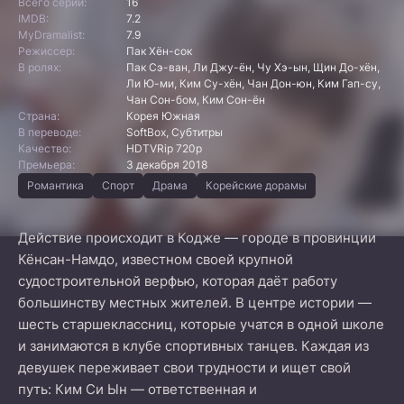
Всего серий:
16
IMDB:
7.2
MyDramalist:
7.9
Режиссер:
Пак Хён-сок
В ролях:
Пак Сэ-ван, Ли Джу-ён, Чу Хэ-ын, Щин До-хён,
Ли Ю-ми, Ким Су-хён, Чан Дон-юн, Ким Гап-су,
Чан Сон-бом, Ким Сон-ён
Страна:
Корея Южная
В переводе:
SoftBox, Субтитры
Качество:
HDTVRip 720p
Премьера:
3 декабря 2018
Романтика
Спорт
Драма
Корейские дорамы
Действие происходит в Кодже — городе в провинции
Кёнсан-Намдо, известном своей крупной
судостроительной верфью, которая даёт работу
большинству местных жителей. В центре истории —
шесть старшеклассниц, которые учатся в одной школе
и занимаются в клубе спортивных танцев. Каждая из
девушек переживает свои трудности и ищет свой
путь: Ким Си Ын — ответственная и