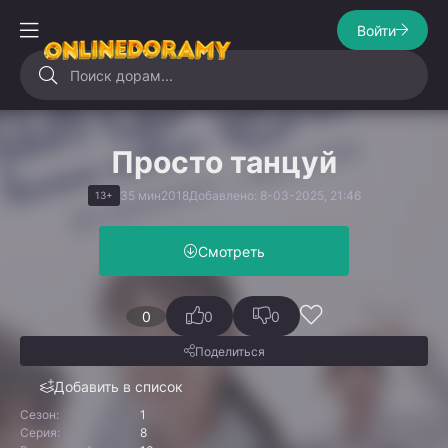
Войти
Просто танцуй
35 мин
2018
Добавлено: 8-03-2025, 21:46
13+
Смотреть
0
0
0
Поделиться
Добавить в список
Сезон:
1
Серия:
8