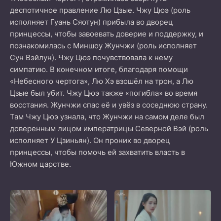
деспотичное правление Лю Цзые. Чжу Цюэ (роль
исполняет Гуань Сяотун) прибыла во дворец
принцессы, чтобы завоевать доверие и поддержку, и
познакомилась с Миншоу Жунчжи (роль исполняет
Сун Вэйлун). Чжу Цюэ почувствовала к нему
симпатию. В конечном итоге, благодаря помощи
«Небесного чертога», Лю Хэ взошёл на трон, а Лю
Цзые был убит. Чжу Цюэ также «погибла» во время
восстания. Жунчжи спас её и увёз в соседнюю страну.
Там Чжу Цюэ узнала, что Жунчжи на самом деле был
доверенным лицом императрицы Северной Вэй (роль
исполняет У Цзиньян). Он проник во дворец
принцессы, чтобы помочь ей захватить власть в
Южном царстве.