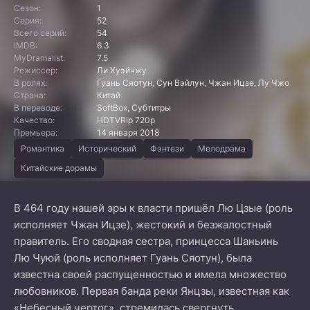
Сезон:
1
Серия:
52
Всего серий:
54
IMDB:
6.3
MyDramalist:
7.5
Режиссер:
Ли Хуэйчжу
В ролях:
Гуань Сяотун, Сун Вэйлун, Чжан Ицзе, Лу Чжо
Страна:
Китай
В переводе:
SoftBox, Субтитры
Качество:
HDTVRip 720p
Премьера:
14 января 2018
Романтика
Исторический
Фэнтези
Мелодрама
Китайские дорамы
В 464 году нашей эры к власти пришёл Лю Цзые (роль
исполняет Чжан Ицзе), жестокий и безжалостный
правитель. Его сводная сестра, принцесса Шаньинь
Лю Чуюй (роль исполняет Гуань Сяотун), была
известна своей распущенностью и имела множество
любовников. Первая банда реки Янцзы, известная как
«Небесный чертог», стремилась свергнуть