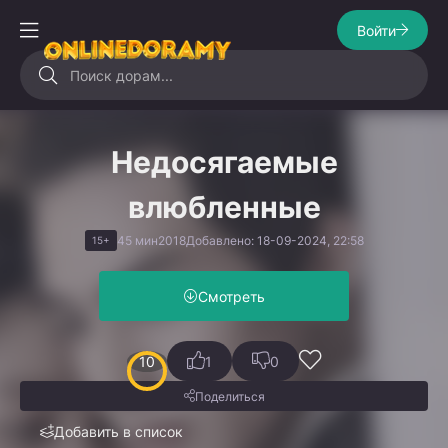
Войти
Недосягаемые
влюбленные
45 мин
2018
Добавлено: 18-09-2024, 22:58
15+
Смотреть
10
1
0
Поделиться
Добавить в список