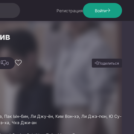
Регистрация
Войти
ив
0
Поделиться
, Пак Ын-бин, Ли Джу-ён, Ким Вон-хэ, Ли Джэ-гюн, Ю Су-
жэ-ха, Чхэ Джи-ан