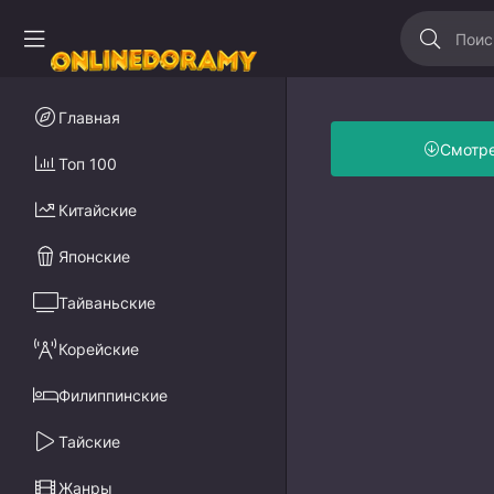
Главная
Смотр
Топ 100
Китайские
Японские
Тайваньские
Корейские
Филиппинские
Тайские
Жанры