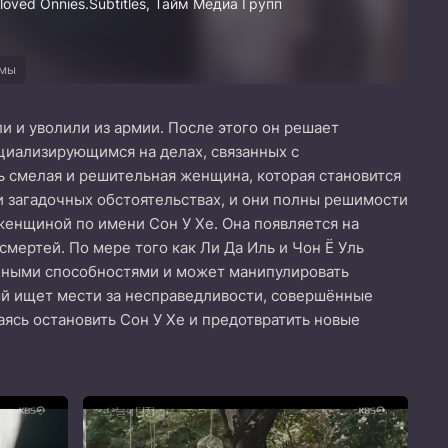
oved Onnies.Subtitles, Тайм Медиа Групп
амы
и и уволили из армии. После этого он решает
ециализирующимся на делах, связанных с
ь смелая и решительная женщина, которая становится
и загадочных обстоятельствах, и они полны решимости
 женщиной по имени Сон У Хе. Она появляется на
смертей. По мере того как Ли Да Иль и Чон Ё Уль
енными способностями и может манипулировать
рый ищет мести за несправедливости, совершённые
ясь остановить Сон У Хе и предотвратить новые