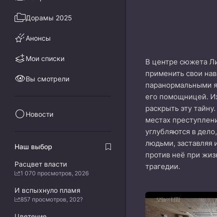
Дорамы 2025
Анонсы
Мои списки
В центре сюжета Ли
применить свои нав
Вы смотрели
паранормальными яв
его помощницей. Их
раскрыть эту тайну
Новости
местах преступлени
углубляются в дело
людьми, заставляя 
Наш выбор
против неё при жиз
Расцвет власти
трагедии.
1 070 просмотров, 2026
И вспыхнуло пламя
857 просмотров, 202?
Цветение