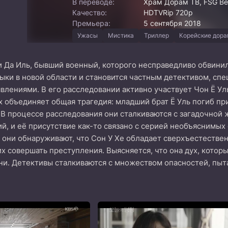
В переводе:
Храм Дорам ТВ, FSG Bel
Качество:
HDTVRip 720p
Премьера:
5 сентября 2018
Ужасы
Мистика
Триллер
Корейские дор
 Да Иль, бывший военный, которого несправедливо обвинил
ыки в новой области и становится частным детективом, сп
лениями. В его расследовании активно участвует Чон Ё Ул
 объединяет общая трагедия: младший брат Ё Уль погиб пр
. В процессе расследования они сталкиваются с загадочной
й, и её присутствие как-то связано с серией необъяснимых 
, они обнаруживают, что Сон У Хе обладает сверхъестеств
их совершать преступления. Выясняется, что она дух, кото
ни. Детективы сталкиваются с множеством опасностей, пыта