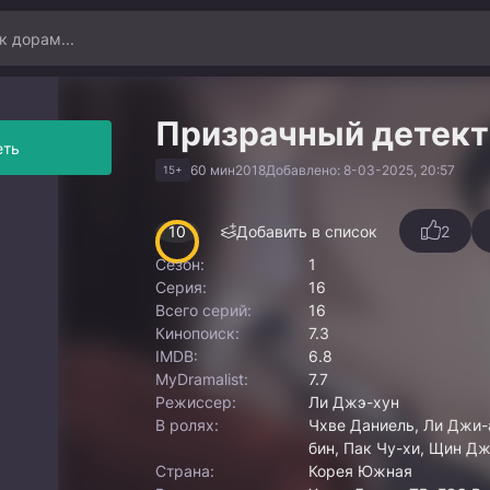
Призрачный детект
еть
60 мин
2018
Добавлено: 8-03-2025, 20:57
15+
10
Добавить в список
2
Сезон:
1
Серия:
16
Всего серий:
16
Кинопоиск:
7.3
IMDB:
6.8
MyDramalist:
7.7
Режиссер:
Ли Джэ-хун
В ролях:
Чхве Даниель, Ли Джи-а
бин, Пак Чу-хи, Щин Д
Страна:
Корея Южная