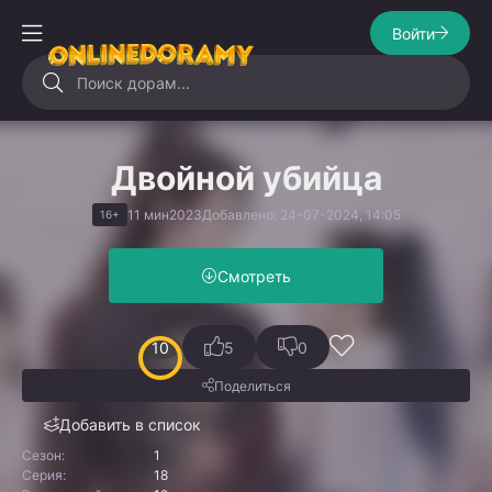
Войти
Двойной убийца
11 мин
2023
Добавлено: 24-07-2024, 14:05
16+
Смотреть
10
5
0
Поделиться
Добавить в список
Сезон:
1
Серия:
18