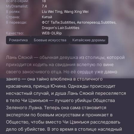
Всего серий:
18
MyDramalist:
7.4
В ролях:
Liu Wei Ting, Wang Xing Wei
Страна:
Китай
В переводе:
ФСГ ТаЛи.Subtitles, Автоперевод.Subtitles,
Dragon's Lair.Subtitles
Качество:
WEB-DLRip
Романтика
Боевые искусства
Китайские дорамы
Лань Сяоюй — обычная девушка из столицы, которой
приходится ходить на свидания вслепую по вине
своего заносчивого отца. Но её сердце уже давно
занято — она тайно влюблена в столичного
красавчика, принца Ючина. Однажды происходит
несчастный случай, и душа Лань Сяоюй переселяется
в тело Чи Цзинъюя — лучшего убийцы Общества
Зеленого Луана. Теперь она сама становится
экспертом по боевым искусствам и проникает в
Общество, чтобы вместо Чи Цзинъюя расследовать
дело об убийстве. В это время в столице наследный