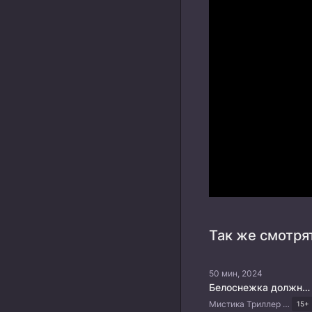
Так же смотря
50 мин, 2024
Белоснежка должна умереть
Мистика Триллер Драма Корейские дорамы
15+