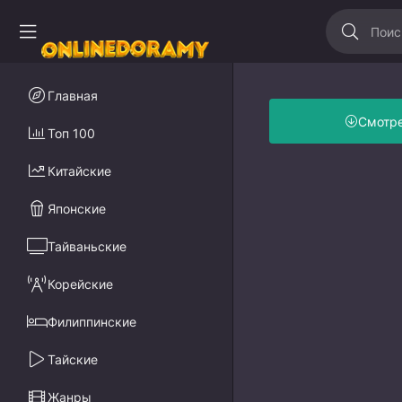
Главная
Смотр
Топ 100
Китайские
Японские
Тайваньские
Корейские
Филиппинские
Тайские
Жанры