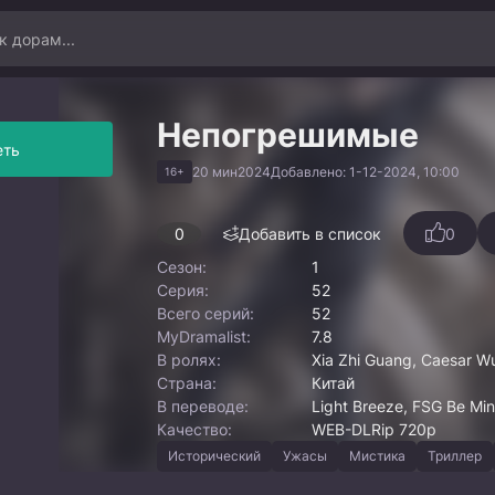
Непогрешимые
еть
20 мин
2024
Добавлено: 1-12-2024, 10:00
16+
0
Добавить в список
0
Сезон:
1
Серия:
52
Всего серий:
52
MyDramalist:
7.8
В ролях:
Xia Zhi Guang, Caesar Wu
Страна:
Китай
В переводе:
Light Breeze, FSG Be Min
Качество:
WEB-DLRip 720p
Исторический
Ужасы
Мистика
Триллер