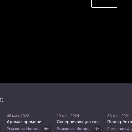
т:
45 мин, 2023
10 мин, 2024
33 мин, 2021
Аромат времени
Соперничающая любовь
Перекрёсто
Романтика Исторический Фэнтези Драма Китайские дорамы
Романтика Исторический Китайские дорамы
16+
16+