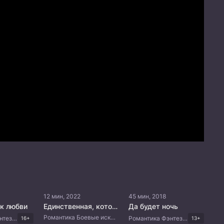
12 мин, 2022
45 мин, 2018
к любви
Единственная, которую ты не видел
Да будет ночь
Романтика Боевые искусства Китайские дорамы
Романтика Фэнтези Мистика Комедия Китайские дорамы
Романтика Фэнтези Драма Боевые искусства Китайские дорамы
16+
13+