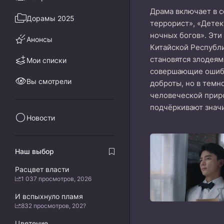
Драма включает в с
Дорамы 2025
террорист», «Детек
ночных богов». Эти
Анонсы
Китайской Республ
становятся злодеям
Мои списки
совершающие ошибки
Вы смотрели
доброты, но в темн
человеческой приро
подчёркивают значи
Новости
Наш выбор
Расцвет власти
1 037 просмотров, 2026
И вспыхнуло пламя
832 просмотров, 202?
Цветение