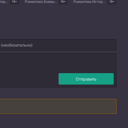
Романтика Исторический Мистика Китайские дорамы
Романтика Боевые искусства Китайские дорамы
Романтика Исторический Драма Китайские дорамы
16+
16+
16+
Отправить