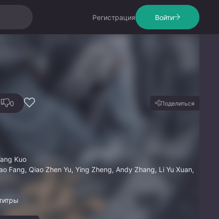
Регистрация
Войти
0
Поделиться
Yang Kuo
iao Fang, Qiao Zhen Yu, Ying Zheng, Andy Zhang, Li Yu Xuan,
титры