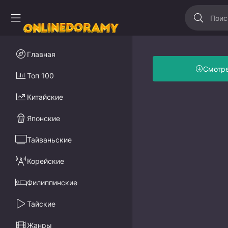
Главная
Смотр
Топ 100
Китайские
Японские
Тайваньские
Корейские
Филиппинские
Тайские
Жанры