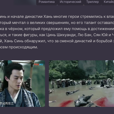
Романтика
Исторический
Триллер
Китай
инь и начале династии Хань многие герои стремились к вла
оторый мечтал о великих свершениях, но его талант остава
ка в чёрном, который предложил ему помощь в достижении в
ся, и такие фигуры, как Цинь Шихуанди, Лю Бан, Сян Юй и Ч
й, Хань Синь обнаружил, что за сменой династий и борьбой 
 всем происходящим.