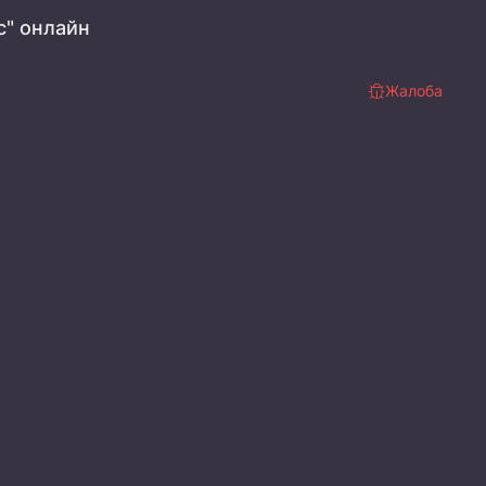
с" онлайн
Жалоба