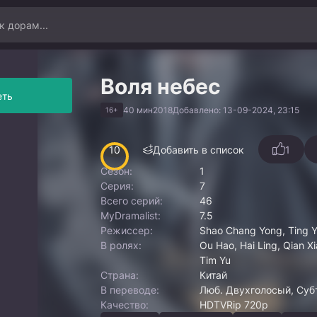
Воля небес
еть
40 мин
2018
Добавлено: 13-09-2024, 23:15
16+
10
Добавить в список
1
Сезон:
1
Серия:
7
Всего серий:
46
MyDramalist:
7.5
Режиссер:
Shao Chang Yong, Ting 
В ролях:
Ou Hao, Hai Ling, Qian X
Tim Yu
Страна:
Китай
В переводе:
Люб. Двухголосый, Суб
Качество:
HDTVRip 720p