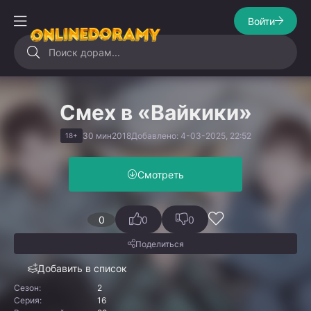
Войти
Смех в «Вайкики»
30 мин
2018
Добавлено: 4-03-2025, 22:52
18+
Смотреть
0
0
0
Поделиться
Добавить в список
Сезон:
2
Серия:
16