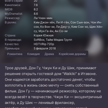
Всего серий:
20
Кинопоиск:
7.6
IMDB:
8.2
MyDramalist:
8.6
Режиссер:
Ли Чхан-мин
В ролях:
Ким Джон-хён, Ли И-гён, Сон Сын-вон, Чон Ин-
сон, Ко Вон-хи, Ли Джу-у, Ким Сон-хо, Щин Хён-
су, Мун Га-ён, Ан Со-хи
Страна:
Корея Южная
В переводе:
SoftBox, Тайм Медиа Групп
Качество:
HDTVRip 720p
Премьера:
5 февраля 2018
Романтика
Комедия
Драма
Корейские дорамы
Трое друзей, Дон Гу, Чжун Ки и Ду Шик, принимают
решение открыть гостевой дом "Waikiki" в Итэвоне.
Они надеются заработать достаточно денег, чтобы
воплотить в жизнь свою мечту — снять собственный
фильм. Дон Гу — начинающий режиссёр, которому не
всегда везёт в творчестве. Чжун Ки — эксцентричный
актёр, а Ду Шик — ленивый фрилансер,