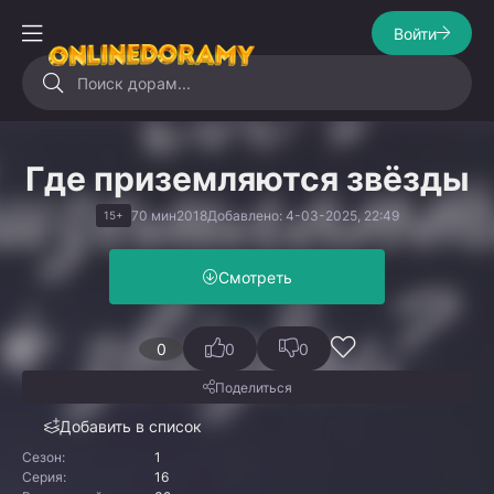
Войти
Где приземляются звёзды
70 мин
2018
Добавлено: 4-03-2025, 22:49
15+
Смотреть
0
0
0
Поделиться
Добавить в список
Сезон:
1
Серия:
16