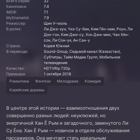
Всего серий:
32
Кинопоиск:
7.4
IMDB:
7.1
MyDramalist:
7.9
Режиссер:
Щин У-чхоль
В ролях:
Ли Джэ-хун, Чхэ Су-бин, Ким Гён-нам, Роун, Ли
Дон-гон, Ким Джи-су, Хон Джи-мин, Чан Хён-
сон, Ли Сон-ук, Ан Сан-у
Страна:
Корея Южная
В переводе:
Sound-Group, Седьмой канал (Казахстан),
Субтитры, Тайм Медиа Групп, Мобильное
телевидение
Качество:
HDTVRip 720p
Премьера:
1 октября 2018
Романтика
Фэнтези
Мелодрама
Комедия
Корейские дорамы
В центре этой истории — взаимоотношения двух
совершенно разных людей: неуклюжей, но
энергичной Хан Ё Рым и загадочного, замкнутого Ли
Су Ёна. Хан Ё Рым — новичок в отделе обслуживания
пассажиров. Она мечтает стать идеальным