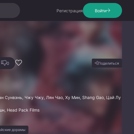
Регистрация
Войти
0
Поделиться
н Сунвэнь, Чжу Чжу, Лян Чао, Ху Мин, Shang Gao, Цай Лу
н, Head Pack Films
айские дорамы