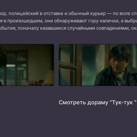
ор, полицейский в отставке и обычный курьер — по воле слу
я в произошедшем, они обнаруживают гору налички, а выбр
обытия, поначалу казавшиеся случайными совпадениями, о
Смотреть дораму "Тук-тук "