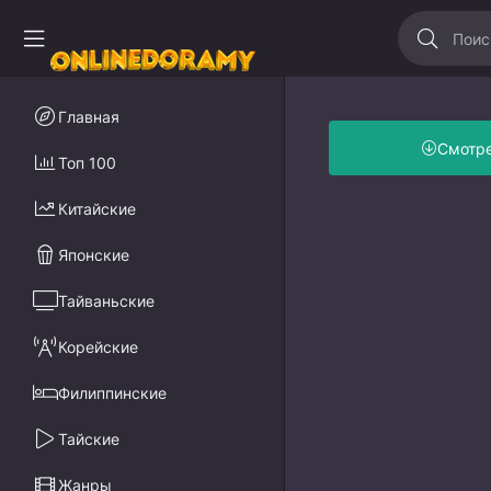
Главная
Смотр
Топ 100
Китайские
Японские
Тайваньские
Корейские
Филиппинские
Тайские
Жанры