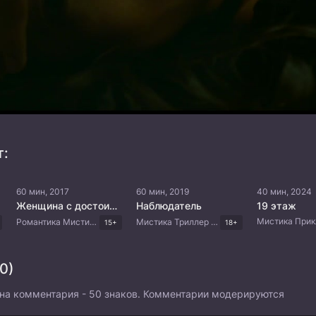
т:
60 мин, 2017
60 мин, 2019
40 мин, 2024
Женщина с достоинством
Наблюдатель
19 этаж
Романтика Мистика Триллер Драма Корейские дорамы
Мистика Триллер Драма Корейские дорамы
15+
18+
0)
на комментария - 50 знаков. Комментарии модерируются