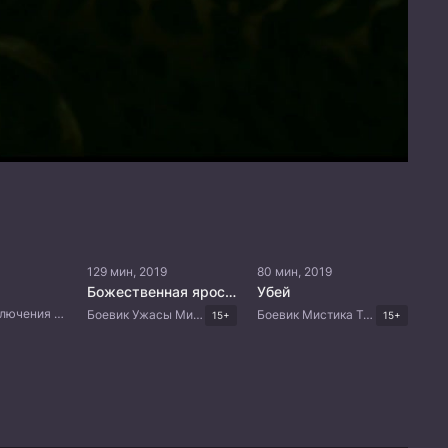
129 мин, 2019
80 мин, 2019
Божественная ярость
Убей
Мистика Приключения Триллер Китайские дорамы
Боевик Ужасы Мистика Триллер Корейские дорамы
Боевик Мистика Триллер Драма Корейские дорамы
15+
15+