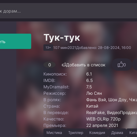
Тук-тук
еть
107 мин
2021
Добавлено: 28-08-2024, 16:00
13+
0
Добавить в список
0
Кинопоиск:
6.1
IMDB:
6.5
MyDramalist:
7.5
Режиссер:
Лю Сян
В ролях:
Фань Вэй, Шон Доу, Чжа
Страна:
Китай
В переводе:
RealFake, ВидеоПродакш
Качество:
WEB-DLRip 720p
Премьера:
22 апреля 2021
Мистика
Триллер
Комедия
Драма
Кит