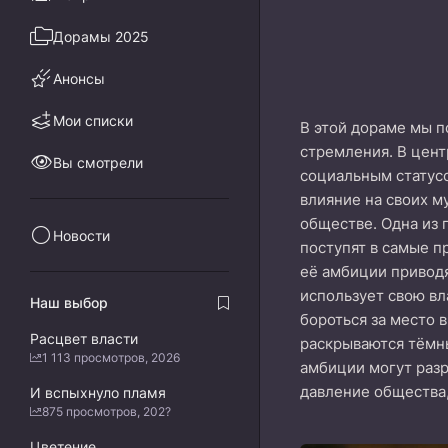
Дорамы 2025
Анонсы
Мои списки
В этой дораме мы п
стремления. В цент
Вы смотрели
социальным статусо
влияние на своих м
обществе. Одна из 
Новости
поступят в самые п
её амбиции приводя
использует свою вл
Наш выбор
бороться за место в
Расцвет власти
раскрываются тёмны
1 113 просмотров, 2026
амбиции могут разр
давление общества,
И вспыхнуло пламя
875 просмотров, 202?
Цветение