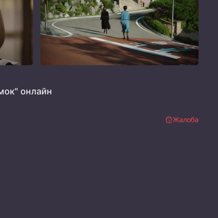
мок" онлайн
Жалоба