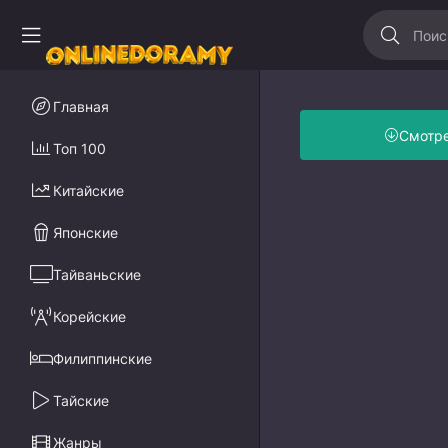
Главная
Смотр
Топ 100
Китайские
Японские
Тайваньские
Корейские
Филиппинские
Тайские
Жанры