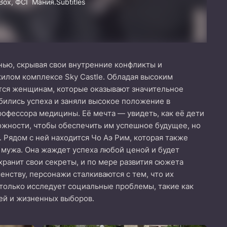
Box, ФСГ Мания.Subtitles
нью, скрывая свои внутренние конфликты и
илом комплексе Sky Castle. Обладая высоким
ется женщинам, которые оказывают значительное
обились успеха и заняли высокое положение в
рофессора медицины. Её мечта — увидеть, как её дети
ожности, чтобы обеспечить им успешное будущее, но
Рядом с ней находится Чо Аэ Рим, которая также
и мужа. Она жаждет успеха любой ценой и будет
 хранит свои секреты, и по мере развития сюжета
нству, персонажи сталкиваются с тем, что их
 только исследует социальные проблемы, такие как
ей и жизненных выборов.