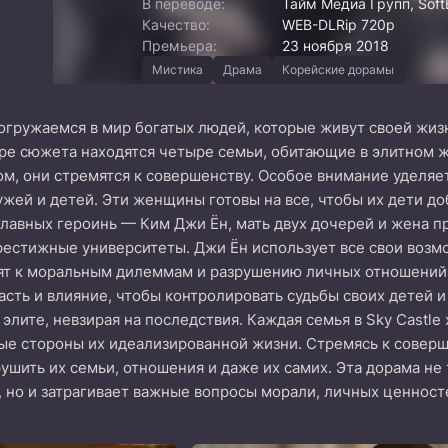
В переводе:
Тайм Медиа Групп, Soft
Качество:
WEB-DLRip 720p
Премьера:
23 ноября 2018
Мистика
Драма
Корейские дорамы
огружаемся в мир богатых людей, которые живут своей жиз
ре сюжета находятся четыре семьи, обитающие в элитном ж
м, они стремятся к совершенству. Особое внимание уделя
ужей и детей. Эти женщины готовы на все, чтобы их дети д
главных героинь — Ким Джи Ён, мать двух дочерей и жена п
рестижные университеты. Джи Ён использует все свои возм
т к моральным дилеммам и разрушению личных отношений. 
асть и влияние, чтобы контролировать судьбы своих детей 
 элите, невзирая на последствия. Каждая семья в Sky Castle
е стороны их идеализированной жизни. Стремясь к соверше
ушить их семьи, отношения и даже их самих. Эта дорама не
 но и затрагивает важные вопросы морали, личных ценност