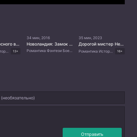
34 мин, 2016
35 мин, 2023
Судьба небесного владыки
Новоландия: Замок в небесах
Дорогой мистер Небесный Лис
Романтика Фэнтези Боевые искусства Китайские дорамы
Романтика Исторический Боевик Фэнтези Китайские дорамы
Романтика Исторический Фэнтези Комедия Китайские дорамы
13+
16+
Отправить