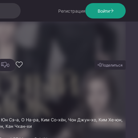
Регистрация
Войти
0
Поделиться
 Юн Сэ-а, О На-ра, Ким Со-хён, Чон Джун-хо, Ким Хе-юн,
н, Кан Чхан-хи