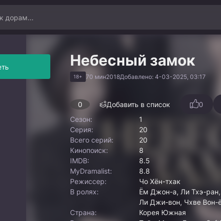
Небесный замок
еть
70 мин
2018
Добавлено: 4-03-2025, 03:17
18+
0
Добавить в список
0
Сезон:
1
Серия:
20
Всего серий:
20
Кинопоиск:
8
IMDB:
8.5
MyDramalist:
8.8
Режиссер:
Чо Хён-тхак
В ролях:
Ём Джон-а, Ли Тхэ-ран,
Ли Джи-вон, Чхве Вон-ё
Страна:
Корея Южная