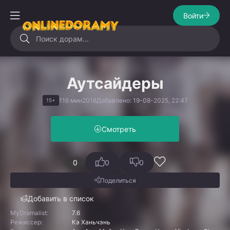
Войти
Аутсайдеры
116 мин
2018
Добавлено: 19-08-2025, 22:47
15+
Смотреть
0
0
0
Поделиться
Добавить в список
MyDramalist:
7.6
Режиссер:
Кэ Ханьчэнь