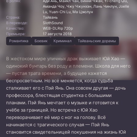
В ролях:
Ади Ань, Майкл Чан, Винни Чжан, Yi-cheng Qiu,
Аманда Чоу, Чжу Чжунхэн, Лань Чинлун, Joelle
Lu, Yuan-Chi Lu, Ма Цзюлун
Страна:
Тайвань
В переводе:
SlothSound
Качество:
WEB-DLRip 720p
Премьера:
17 августа 2018
Романтика
Боевик
Криминал
Тайваньские дорамы
В жестоком мире уличных драк выживает Юй Хао —
одинокий бунтарь без роду и племени. Школа для него
— пустая трата времени, а будущее кажется
беспросветным. Но всё меняется, когда судьба
сталкивает его с Пэй Янь. Она совсем другая — дочь
профессора, блестящая студентка с большими
планами. Пэй Янь мечтает о музыке и готовится к
учёбе за границей. Но встреча с Юй Хао
переворачивает её мир с ног на голову. Всё
начинается с трагического случая — Пэй Янь
становится свидетельницей покушения на жизнь Юй