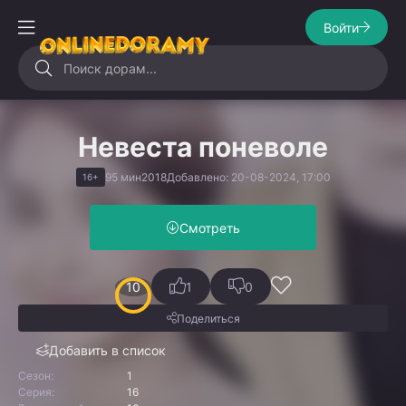
Войти
Невеста поневоле
95 мин
2018
Добавлено: 20-08-2024, 17:00
16+
Смотреть
10
1
0
Поделиться
Добавить в список
Сезон:
1
Серия:
16