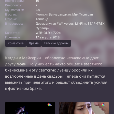
Всего серий:
16
Кинопоиск:
7
MyDramalist:
7.8
В ролях:
Фонтхип Ватчаратракул, Мик Тхонграя
Страна:
Таиланд
В переводе:
Дораманутая / W³: voices, MixFilm, STAR-TREK,
Субтитры
Качество:
WEB-DLRip 720p
Премьера:
17 августа 2018
Романтика
Драма
Тайские дорамы
Катдэн и Мейсарин – абсолютно незнакомые друг
другу люди. Но у них есть нечто общее: известного
бизнесмена и эту светскую львицу бросили их
возлюбленные в день свадьбы. Теперь они пытаются
выяснить причины этого и решают объединить усилия
в фиктивном браке.