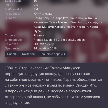
Всего серий:
10
IMDB:
7.6
MyDramalist:
8.4
Режиссер:
Юити Фукуда
В ролях:
Кэнто Каку, Кэнтаро Ито, Нана Сэино, Канна
Хасимото, Таига Накано, Юма Ямото, Хирофуми
Араи, Минами Хамабэ, Нобуэ Икэтани, Кэнта
Суга
Страна:
Япония
В переводе:
Fronda Studio, FSG Big Boss.Subtitles
Качество:
HDTVRip 720p
Премьера:
14 октября 2018
Боевик
Комедия
Японские дорамы
1980-е. Старшеклассник Такаси Мицухаси
переводится в другую школу, где сразу вызывает
на себя гнев местных гопников. Парень объединяется
с таким же новичком-изгоем по имени Синдзи Ито,
и парочка каждый день вынуждена обороняться
от агрессивной шпаны, не забывая при этом ухаживать
за девушками.