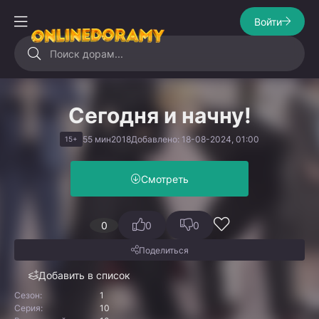
Войти
Сегодня и начну!
55 мин
2018
Добавлено: 18-08-2024, 01:00
15+
Смотреть
0
0
0
Поделиться
Добавить в список
Сезон:
1
Серия:
10