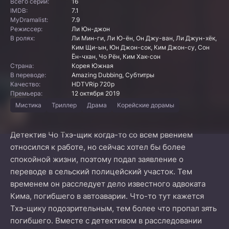
Всего серий:
16
IMDB:
7.1
MyDramalist:
7.9
Режиссер:
Ли Юн-джон
В ролях:
Ли Мин-ги, Ли Ю-ён, Он Джу-ван, Ли Джун-хёк,
Ким Щи-ын, Юн Джон-сок, Ким Джон-су, Сон
Ён-чхан, Чо Рён, Ким Хак-сон
Страна:
Корея Южная
В переводе:
Amazing Dubbing, Субтитры
Качество:
HDTVRip 720p
Премьера:
12 октября 2019
Мистика
Триллер
Драма
Корейские дорамы
Детектив Чо Тхэ-щик когда-то со всем рвением
относился к работе, но сейчас хотел бы более
спокойной жизни, поэтому подал заявление о
переводе в сельский полицейский участок. Тем
временем он расследует дело известного адвоката
Кима, погибшего в автоаварии. Что-то тут кажется
Тхэ-щику подозрительным, тем более что пропал зять
погибшего. Вместе с детективом в расследовании