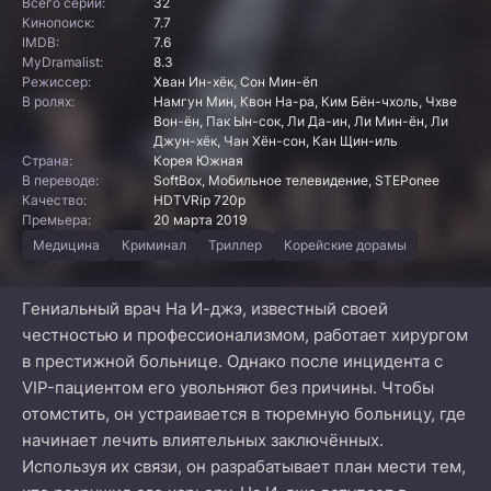
Всего серий:
32
Кинопоиск:
7.7
IMDB:
7.6
MyDramalist:
8.3
Режиссер:
Хван Ин-хёк, Сон Мин-ёп
В ролях:
Намгун Мин, Квон На-ра, Ким Бён-чхоль, Чхве
Вон-ён, Пак Ын-сок, Ли Да-ин, Ли Мин-ён, Ли
Джун-хёк, Чан Хён-сон, Кан Щин-иль
Страна:
Корея Южная
В переводе:
SoftBox, Мобильное телевидение, STEPonee
Качество:
HDTVRip 720p
Премьера:
20 марта 2019
Медицина
Криминал
Триллер
Корейские дорамы
Гениальный врач На И-джэ, известный своей
честностью и профессионализмом, работает хирургом
в престижной больнице. Однако после инцидента с
VIP-пациентом его увольняют без причины. Чтобы
отомстить, он устраивается в тюремную больницу, где
начинает лечить влиятельных заключённых.
Используя их связи, он разрабатывает план мести тем,