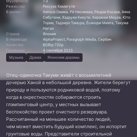
MyDramalist:
7.3
Режиссер:
Рюсукэ Хамагути
В ролях:
Хитоси Омика, Рё Нисикава, Рюдзи Косака, Аяка
Сибутани, Хадзуки Кикути, Хироюки Миура, Юто
Тории, Тадзиро Тамура, Ёсинори Мията, Такума
Нагао
Страна:
Япония
В переводе:
AlphaProject, Paragraph Media, Сербин
Качество:
BDRip 720p
Премьера:
4 сентября 2023
Музыка
Драма
Японские дорамы
Отец-одиночка Такуми живёт с восьмилетней
дочерью Ханой в небольшой деревне. Жители берегут
природу и пользуются родниковой водой, поэтому
когда в окрестностях собираются строить
глэмпинговый центр, у местных вызывает
беспокойство проект очистного резервуара.
Рассчитанный на меньшее количество людей,
чем может вместить будущий комплекс, он испортит
грунтовые воды. Представители строительной