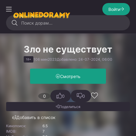
Войти
Зло не существует
106 мин
2023
Добавлено: 24-07-2024, 06:00
18+
Смотреть
0
0
0
Поделиться
Добавить в список
Кинопоиск:
6.5
IMDB:
7