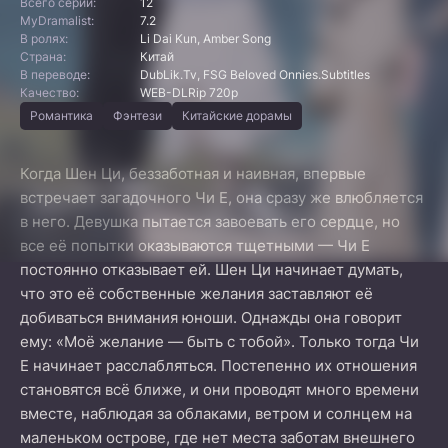
Всего серий:
12
MyDramalist:
7.2
В ролях:
Li Dai Kun, Amber Song
Страна:
Китай
В переводе:
DubLik.Tv, FSG Beloved Onnies.Subtitles
Качество:
WEB-DLRip 720p
Романтика
Фэнтези
Китайские дорамы
Когда Шен Ци, беззаботная и наивная, впервые
встречает загадочного Чи Е, она сразу же влюбляется
в него. Девушка пытается завоевать его сердце, но
все её попытки оказываются тщетными — Чи Е
постоянно отказывает ей. Шен Ци начинает думать,
что это её собственные желания заставляют её
добиваться внимания юноши. Однажды она говорит
ему: «Моё желание — быть с тобой». Только тогда Чи
Е начинает расслабляться. Постепенно их отношения
становятся всё ближе, и они проводят много времени
вместе, наблюдая за облаками, ветром и солнцем на
маленьком острове, где нет места заботам внешнего