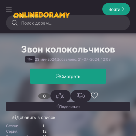
Войти
Звон колокольчиков
23 мин
2024
Добавлено: 21-07-2024, 12:03
16+
Смотреть
0
0
0
Поделиться
Добавить в список
Сезон:
1
Серия:
12