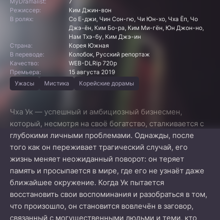
MyDramalist:
7
Режиссер:
Ким Джин-вон
В ролях:
Со Е-джи, Чин Сон-гю, Чи Юн-хо, Чха Ёп, Чо
Джэ-ён, Ким Бо-ра, Ким Ми-гён, Юн Джон-но,
Нам Тхэ-бу, Ким Джэ-ин
Страна:
Корея Южная
В переводе:
Колобок, Русский репортаж
Качество:
WEB-DLRip 720p
Премьера:
15 августа 2019
Ужасы
Мистика
Корейские дорамы
Чха Ук — успешный и амбициозный бизнесмен,
который, несмотря на своё богатство, сталкивается с
глубокими личными проблемами. Однажды, после
того как он переживает трагический случай, его
жизнь меняет неожиданный поворот: он теряет
память и просыпается в мире, где его не узнаёт даже
ближайшее окружение. Когда Ук пытается
восстановить свои воспоминания и разобраться в том,
что произошло, он становится вовлечён в заговор,
связанный с могущественными людьми и теми, кто