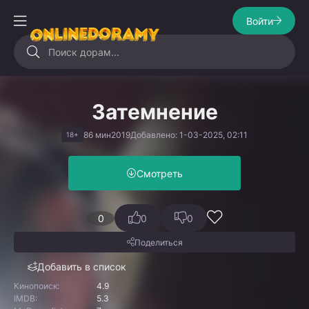
Войти
Затемнение
86 мин
2019
Добавлено: 1-03-2025, 02:11
18+
Смотреть
0
0
0
Поделиться
Добавить в список
Кинопоиск:
4.9
IMDB:
5.3