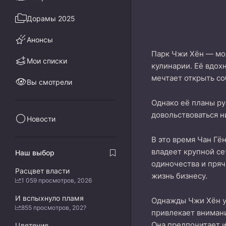
Дорамы 2025
Анонсы
Парк Чжи Хён — мол
Мои списки
кулинарии. Её вдох
мечтает открыть со
Вы смотрели
Однако её планы ру
довольствоваться 
Новости
В это время Чан Гё
владеет крупной се
Наш выбор
одиночества и пряч
Расцвет власти
жизнь бизнесу.
1 059 просмотров, 2026
И вспыхнуло пламя
Однажды Чжи Хён ус
855 просмотров, 202?
привлекает внимани
Она предпочитает и
Цветение