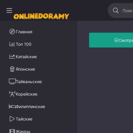
Главная
Смотр
Топ 100
Китайские
Японские
Тайваньские
Корейские
Филиппинские
Тайские
Жанры