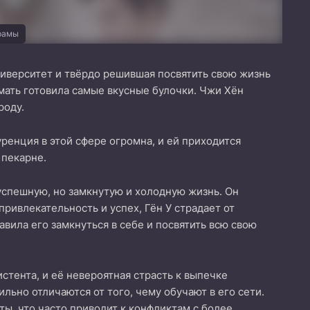
рамы
иверситет и твёрдо решившая посвятить свою жизнь
 мать готовила самые вкусные булочки. Чжи Хён
роду.
уренция в этой сфере огромна, и ей приходится
 пекарне.
 успешную, но замкнутую и холодную жизнь. Он
ривлекательность и успех, Гён У страдает от
авила его замкнуться в себе и посвятить всю свою
стента, и её невероятная страсть к выпечке
льно отличаются от того, чему обучают в его сети.
ы, что часто приводит к конфликтам с более