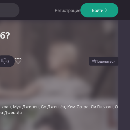
Регистрация
Войти
еб?
0
Поделиться
э-хван, Мун Джи-юн, Со Джон-ён, Ким Со-ра, Ли Ги-чхан, О
Юн Джин-ён