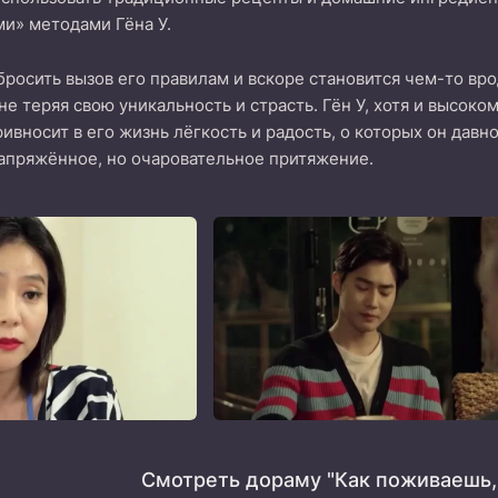
и» методами Гёна У.
бросить вызов его правилам и вскоре становится чем-то врод
 не теряя свою уникальность и страсть. Гён У, хотя и высо
ривносит в его жизнь лёгкость и радость, о которых он дав
апряжённое, но очаровательное притяжение.
Смотреть дораму "Как поживаешь,