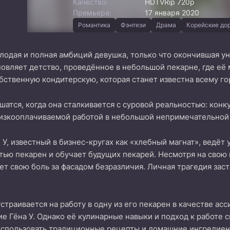
Качество:
HDTVRip 720p
Премьера:
17 января 2020
Романтика
Фэнтези
Драма
Корейские до
одая и полная амбиций девушка, только что окончившая ун
новляет детство, проведённое в небольшой пекарне, где её
бственную кондитерскую, которая станет известна всему го
шатся, когда она сталкивается с суровой реальностью: конк
низкооплачиваемой работой в небольшой непримечательной
н У, известный в бизнес-кругах как «хлебный магнат», ведёт
тью пекарен и обучает будущих пекарей. Несмотря на свою п
ет свою боль за фасадом безразличия. Личная трагедия заст
траивается на работу в одну из его пекарен в качестве асси
е Гёна У. Однако её кулинарные навыки и подход к работе си
спользовать традиционные рецепты и домашние ингредиент