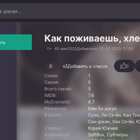
Как поживаешь, хл
еть
40 мин
2020
Добавлено: 27-02-2025, 01:30
13+
0
Добавить в список
0
Сезон:
1
Серия:
5
Всего серий:
5
IMDB:
7.6
MyDramalist:
6.7
Режиссер:
Ким Ён-джун
В ролях:
Сухо, Ли Сэ-ён, Кан Тх
Сан-джин, Хан Со-ён, 
Страна:
Корея Южная
В переводе:
SoftBox, Субтитры