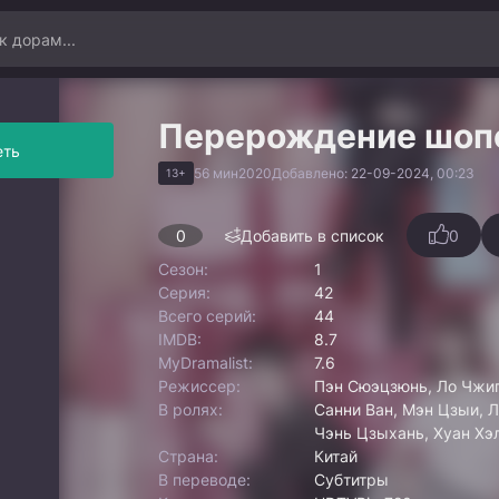
Перерождение шоп
еть
56 мин
2020
Добавлено: 22-09-2024, 00:23
13+
0
Добавить в список
0
Сезон:
1
Серия:
42
Всего серий:
44
IMDB:
8.7
MyDramalist:
7.6
Режиссер:
Пэн Сюэцзюнь, Ло Чжиг
В ролях:
Санни Ван, Мэн Цзыи, Л
Чэнь Цзыхань, Хуан Хэл
Страна:
Китай
В переводе:
Субтитры