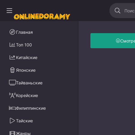
Главная
Смотр
Топ 100
Китайские
Японские
Тайваньские
Корейские
Филиппинские
Тайские
Жанры