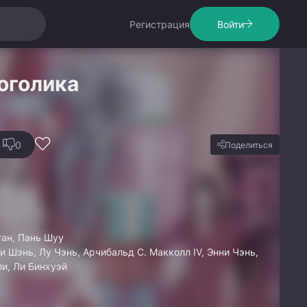
Регистрация
Войти
оголика
0
Поделиться
ан, Пань Шуу
и Шэнь, Лу Чэнь, Арчибальд С. Макколл IV, Энни Чэнь,
и, Ли Бинхуэй