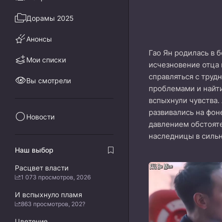
Дорамы 2025
Анонсы
Гао Ян родилась в б
Мои списки
исчезновение отца 
справляться с труд
Вы смотрели
проблемами и найти
вспыхнули чувства.
развивались на фон
Новости
давлением обстояте
наследницы в силь
Наш выбор
Расцвет власти
1 073 просмотров, 2026
И вспыхнуло пламя
863 просмотров, 202?
Цветение