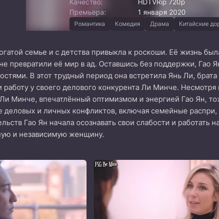
Качество:
HDTVRip 720p
Премьера:
1 января 2020
Романтика
Комедия
Драма
Китайские д
огатой семье и с детства привыкла к роскоши. Её жизнь был
не превратили её мир в ад. Оставшись без поддержки, Гао 
ностями. В этот трудный период она встретила Янь Ли, брата
 работу у своего делового конкурента Ли Минче. Несмотря н
 Ли Минче, впечатлённый оптимизмом и энергией Гао Ян, т
е деловых и личных конфликтов, включая семейные распри,
льств Гао Ян начала осознавать свои слабости и работать н
ную и независимую женщину.