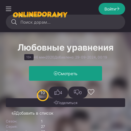
Войти
Любовные уравнения
46 мин
2020
Добавлено: 29-09-2024, 00:19
13+
Смотреть
10
4
0
Поделиться
Добавить в список
Сезон:
1
Серия:
27