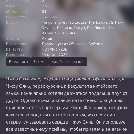
Всего серий:
27
IMDB:
7.6
MyDramalist:
8.1
Режиссер:
Син Сяо
В ролях:
Yongchang An, Гао Цюцзы, Гун Цзюнь, Ли Гэян,
Reyi Liu, Ваньянь Ложун, Ляо Яньлун, Жэнь
Шихао, Ян Синьмин
Страна:
Китай
В переводе:
Дораманутая / W³: voices, Субтитры
Качество:
HDTVRip 720p
Премьера:
10 марта 2020
Романтика
Драма
Китайские дорамы
Чжао Фаньчжоу, студент медицинского факультета, и
Чжоу Сянь, первокурсница факультета китайского
языка, изначально хотели держаться подальше друг от
друга. Однако из-за создания детективного клуба им
пришлось стать партнёрами. Чжао Фаньчжоу, который
кажется холодным и отстранённым, изо всех сил
старается завоевать сердце Чжоу Сянь. Он использует
все известные ему приёмы, чтобы привлечь внимание