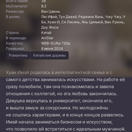
Всего серий:
38
MyDramalist:
8.2
Режиссер:
Ван Цзюнь
В ролях:
Лю Ифэй, Тун Давэй, Реджина Вань, Чжу Чжу, У
Би, Хуан И, Ся Лисинь, Янь Цинъюй, Ван Луюнь,
Доу Жоси
Страна:
Китай
В переводе:
AniStar
Качество:
WEB-DLRip 720p
Премьера:
8 июня 2024
Романтика
Китайские дорамы
Хуан Имэй родилась в интеллигентной семье и с
самого детства занималась искусствами. На работе её
сразу полюбили, там она познакомилась и завела
отношения с коллегой, но эта любовь закончилась.
Девушка вернулась в университет, окончила его,
и вышла замуж за сокурсника. Но молодожёны
не сошлись характерами, и в конце концов развелись.
Имэй начала заниматься бизнесом и искусством,
что позволило ей встретиться с идеальным мужчиной.