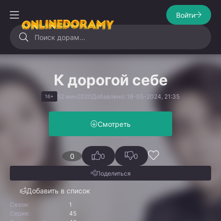
Войти
К дорогой себе
52 мин
2020
Добавлено: 18-05-2024, 21:35
16+
Смотреть
0
0
0
Поделиться
Добавить в список
Сезон:
1
Серия:
45