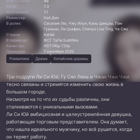
Всего серий:
48
IMDB:
7.3
MyDramalist:
7.1
Режиссер:
Хэй Дин
В ролях:
Сесилия Лю, Чжу Илун, Кань Цинцзы, Пэн
Гуаньин, Ли Цзэфэн, Chenya Lisa Ting, Чэ Сяо
Страна:
Китай
В переводе:
ФСГ ТаЛи.Subtitles
Качество:
HDTVRip 720p
Премьера:
7 сентября 2020
Романтика
Драма
Китайские дорамы
Три подруги Ли Си Юй, Гу Сяо Линь и Чжан Чжи Чжи
тесно связаны и стремятся изменить свою жизнь в
большом городе.
Несмотря на то что их судьбы различны, они
сталкиваются с уникальными вызовами.
Ли Си Юй амбициозная и целеустремлённая девушка,
работающая торговым представителем. Она думает,
что нашла идеального мужчину, но всё рушится, когда
он теряет работу.