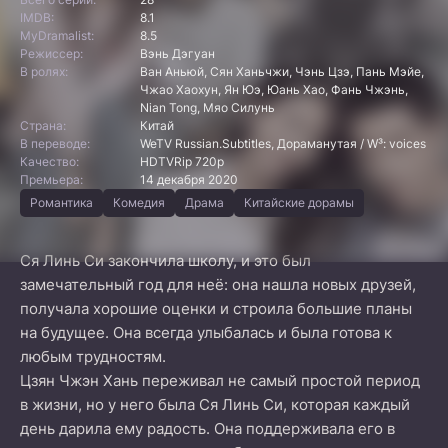
IMDB:
8.1
MyDramalist:
8.5
Режиссер:
Вэнь Дэгуан
В ролях:
Ван Аньюй, Сян Ханьчжи, Чэнь Цзэ, Пань Мэйе,
Чжао Хаохун, Ян Юэ, Юань Хао, Фань Чжэнь,
Nian Tong, Мяо Силунь
Страна:
Китай
В переводе:
WeTV Russian.Subtitles, Дораманутая / W³: voices
Качество:
HDTVRip 720p
Премьера:
14 декабря 2020
Романтика
Комедия
Драма
Китайские дорамы
Ся Линь Си закончила школу, и это был
замечательный год для неё: она нашла новых друзей,
получала хорошие оценки и строила большие планы
на будущее. Она всегда улыбалась и была готова к
любым трудностям.
Цзян Чжэн Хань переживал не самый простой период
в жизни, но у него была Ся Линь Си, которая каждый
день дарила ему радость. Она поддерживала его в