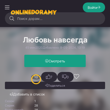
Войти
Любовь навсегда
45 мин
2020
Добавлено: 8-05-2024, 13:19
Смотреть
10
7
0
Поделиться
Добавить в список
Сезон:
1
Серия:
28
Всего серий:
28