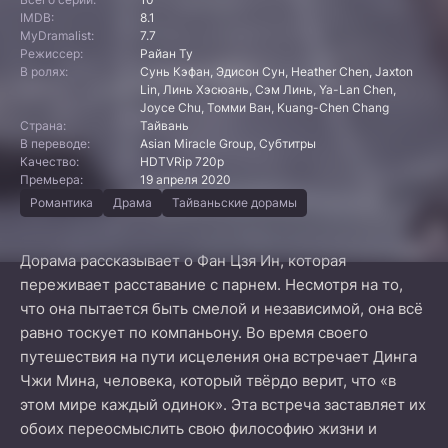
IMDB:
8.1
MyDramalist:
7.7
Режиссер:
Райан Ту
В ролях:
Сунь Кэфан, Эдисон Сун, Heather Chen, Jaxton
Lin, Линь Хэсюань, Сэм Линь, Ya-Lan Chen,
Joyce Chu, Томми Ван, Kuang-Chen Chang
Страна:
Тайвань
В переводе:
Asian Miracle Group, Субтитры
Качество:
HDTVRip 720p
Премьера:
19 апреля 2020
Романтика
Драма
Тайваньские дорамы
Дорама рассказывает о Фан Цзя Ин, которая
переживает расставание с парнем. Несмотря на то,
что она пытается быть смелой и независимой, она всё
равно тоскует по компаньону. Во время своего
путешествия на пути исцеления она встречает Динга
Чжи Мина, человека, который твёрдо верит, что «в
этом мире каждый одинок». Эта встреча заставляет их
обоих переосмыслить свою философию жизни и