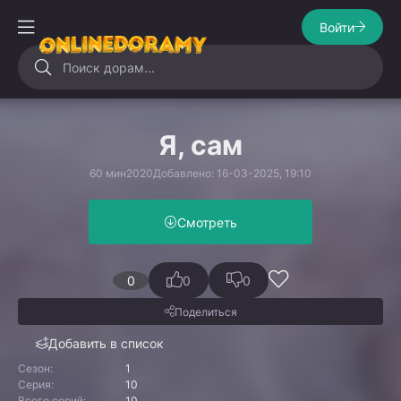
Войти
Я, сам
60 мин
2020
Добавлено: 16-03-2025, 19:10
Смотреть
0
0
0
Поделиться
Добавить в список
Сезон:
1
Серия:
10
Всего серий:
10