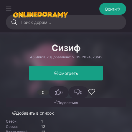
Войти
Сизиф
45 мин
2020
Добавлено: 5-05-2024, 23:42
Смотреть
0
0
0
Поделиться
Добавить в список
Сезон:
1
Серия:
12
Всего серий:
12