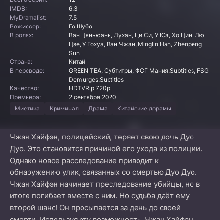
IMDB:
6.3
MyDramalist:
7.5
Режиссер:
Го Шубо
В ролях:
Ван Цяньюань, Лухан, Ци Си, У Юэ, Хо Цин, Лю
Цзе, У Гохуа, Ван Чжэн, Minglin Han, Zhenpeng
Sun
Страна:
Китай
В переводе:
GREEN TEA, Субтитры, ФСГ Мания.Subtitles, FSG
Demiurges.Subtitles
Качество:
HDTVRip 720p
Премьера:
2 сентября 2020
Мистика
Криминал
Драма
Китайские дорамы
Чжан Хайфэн, полицейский, теряет свою дочь Дуо
Дуо. Это становится причиной его ухода из полиции.
Однако новое расследование приводит к
обнаружению улик, связанных со смертью Дуо Дуо.
Чжан Хайфэн начинает преследование убийцы, но в
итоге погибает вместе с ним. Но судьба даёт ему
второй шанс! Он просыпается за день до своей
смерти. Используя эту возможность, Чжан Хайфэн