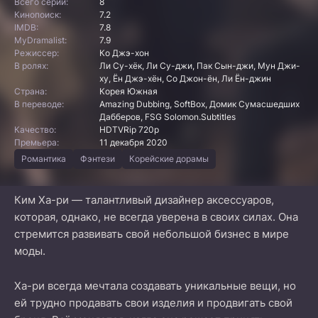
Всего серий:
8
Кинопоиск:
7.2
IMDB:
7.8
MyDramalist:
7.9
Режиссер:
Ко Джэ-хон
В ролях:
Ли Су-хёк, Ли Су-джи, Пак Сын-джи, Мун Джи-
ху, Ён Джэ-хён, Со Джон-ён, Ли Ён-джин
Страна:
Корея Южная
В переводе:
Amazing Dubbing, SoftBox, Домик Сумасшедших
Дабберов, FSG Solomon.Subtitles
Качество:
HDTVRip 720p
Премьера:
11 декабря 2020
Романтика
Фэнтези
Корейские дорамы
Ким Ха-ри — талантливый дизайнер аксессуаров,
которая, однако, не всегда уверена в своих силах. Она
стремится развивать свой небольшой бизнес в мире
моды.
Ха-ри всегда мечтала создавать уникальные вещи, но
ей трудно продавать свои изделия и продвигать свой