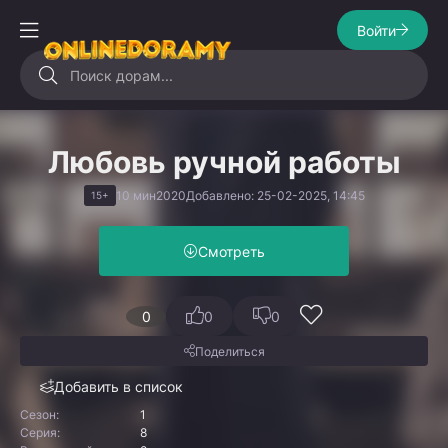
Войти
Любовь ручной работы
10 мин
2020
Добавлено: 25-02-2025, 14:45
15+
Смотреть
0
0
0
Поделиться
Добавить в список
Сезон:
1
Серия:
8