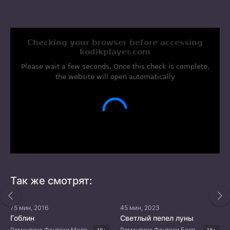
Так же смотрят:
75 мин, 2016
45 мин, 2023
Гоблин
Светлый пепел луны
Романтика Фэнтези Мелодрама Комедия Корейские дорамы
Романтика Фэнтези Боевые искусства Китайские дорамы
18+
18+