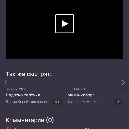
Так же смотрят:
65 мин, 2021
65 мин, 2017
Подобно бабочке
Мама-киборг
Драма Корейские дорамы
Фэнтези Комедия
12+
15+
Комментарии (0)