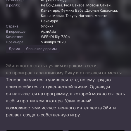
В ролях:
Рё Ёсидзава, Рюя Вакаба, Мотоки Отиаи,
Канъитиро, Фумика Баба, Дзюнъя Кавасима,
Канна Мория, Тасуку Нагаока, Макото
Накамура
Страна:
Япония
В переводе:
АрхиAsia
Качество:
WEB-DLRip 720p
Премьера:
5 ноября 2020
Драма
Японские дорамы
Эйити хотел стать лучшим игроком в сёги,
но проиграл талантливому Рику и отказался от мечты.
Теперь он учится в университете, но ему трудно
приспособится к студенческой жизни. Однажды
он натыкается на программу, в которой можно сыграть
в сёги против компьютера. Удивленный
возможностями искусственного интеллекта Эйити
решает создать собственную игру.