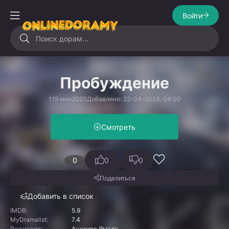
Войти
Пробуждение
119 мин
2020
Добавлено: 22-04-2024, 04:00
Смотреть
0
0
0
Поделиться
Добавить в список
IMDB:
5.9
MyDramalist:
7.4
Режиссер:
Ацухиро Ямада