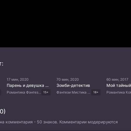
т:
17 мин, 2020
70 мин, 2020
60 мин, 2017
Парень и девушка из манги
Зомби-детектив
Мой тайный
Романтика Фэнтези Комедия Драма Корейские дорамы
Фэнтези Мистика Триллер Комедия Корейские дорамы
15+
18+
0)
на комментария - 50 знаков. Комментарии модерируются