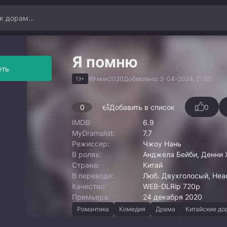
Я помню
еть
99 мин
2020
Добавлено: 3-04-2024, 21:00
13+
0
Добавить в список
0
IMDB:
6.9
MyDramalist:
7.7
Режиссер:
Чжоу Нань
В ролях:
Анджела Бейби, Денни Х
Страна:
Китай
В переводе:
Люб. Двухголосый, Head
Качество:
WEB-DLRip 720p
Премьера:
24 декабря 2020
Романтика
Комедия
Драма
Китайские д