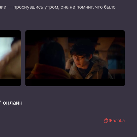
ии — проснувшись утром, она не помнит, что было
" онлайн
Жалоба