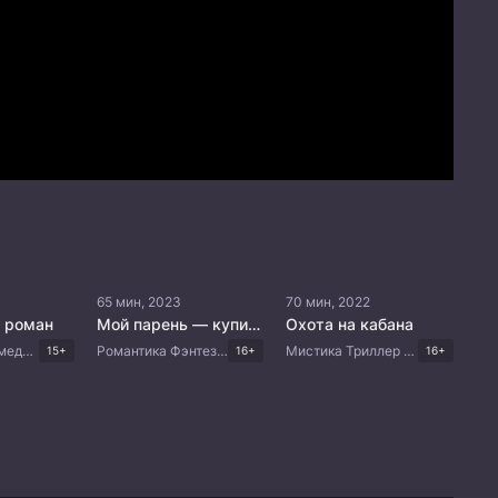
65 мин, 2023
70 мин, 2022
 роман
Мой парень — купидон
Охота на кабана
Романтика Комедия Драма Корейские дорамы
Романтика Фэнтези Мистика Комедия Корейские дорамы
Мистика Триллер Корейские дорамы
15+
16+
16+