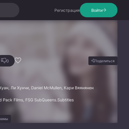
Регистрация
Войти
0
Поделиться
уан, Ли Хунчи, Daniel McMullen, Кари Вяянянен
 Pack Films, FSG SubQueens.Subtitles
орамы