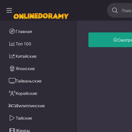
Главная
Смотр
Топ 100
Китайские
Японские
Тайваньские
Корейские
Филиппинские
Тайские
Жанры