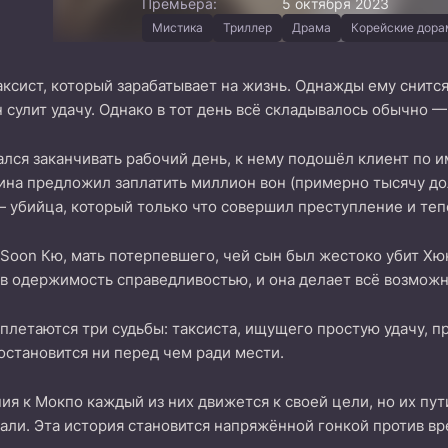
Премьера:
5 октября 2023
Мистика
Триллер
Драма
Корейские дор
ксист, который зарабатывает на жизнь. Однажды ему снитс
н сулит удачу. Однако в тот день всё складывалось обычно 
ался заканчивать рабочий день, к нему подошёл клиент по 
на предложил заплатить миллион вон (примерно тысячу долл
— убийца, который только что совершил преступление и теп
 Soon Кю, мать потерпевшего, чей сын был жестоко убит Хюк
в одержимость справедливостью, и она делает всё возможн
плетаются три судьбы: таксиста, ищущего простую удачу, п
 остановится ни перед чем ради мести.
я к Мокпо каждый из них движется к своей цели, но их пут
али. Эта история становится напряжённой гонкой против в