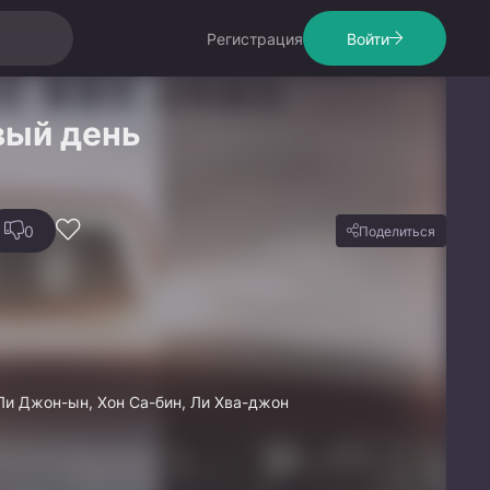
Регистрация
Войти
вый день
0
Поделиться
Ли Джон-ын, Хон Са-бин, Ли Хва-джон