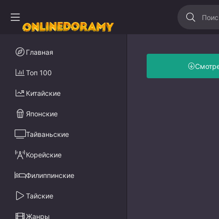
Главная
Смотр
Топ 100
Китайские
Японские
Тайваньские
Корейские
Филиппинские
Тайские
Жанры