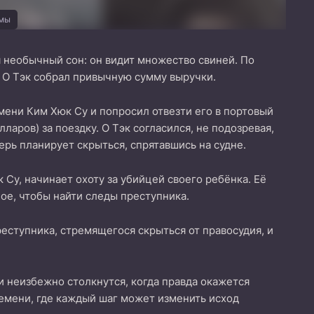
амы
я необычный сон: он видит множество свиней. По
— О Тэк собрал привычную сумму выручки.
имени Ким Хюк Су и попросил отвезти его в портовый
аров) за поездку. О Тэк согласился, не подозревая,
ерь планирует скрыться, спрятавшись на судне.
 Су, начинает охоту за убийцей своего ребёнка. Её
ое, чтобы найти следы преступника.
реступника, стремящегося скрыться от правосудия, и
и неизбежно столкнутся, когда правда окажется
ремени, где каждый шаг может изменить исход