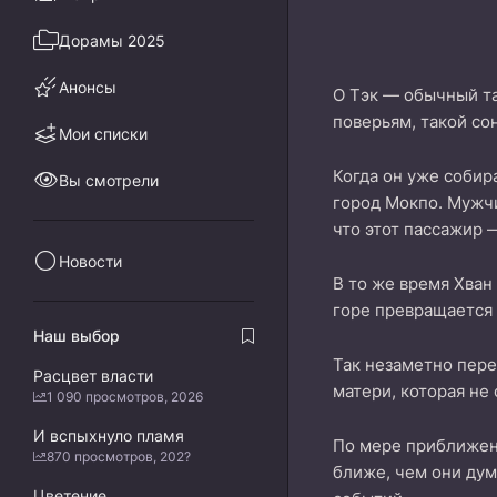
Дорамы 2025
Анонсы
О Тэк — обычный та
поверьям, такой со
Мои списки
Когда он уже собир
Вы смотрели
город Мокпо. Мужчи
что этот пассажир 
Новости
В то же время Хван
горе превращается 
Наш выбор
Так незаметно пере
Расцвет власти
матери, которая не
1 090 просмотров, 2026
И вспыхнуло пламя
По мере приближени
870 просмотров, 202?
ближе, чем они дум
Цветение