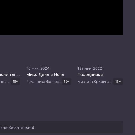
70 мин, 2024
129 мин, 2022
Буду рада, если ты умрёшь
Мисс День и Ночь
Посредники
Романтика Фэнтези Комедия Драма Корейские дорамы
Романтика Фэнтези Мистика Комедия Корейские дорамы
Мистика Криминал Драма Корейские дорамы
18+
15+
18+