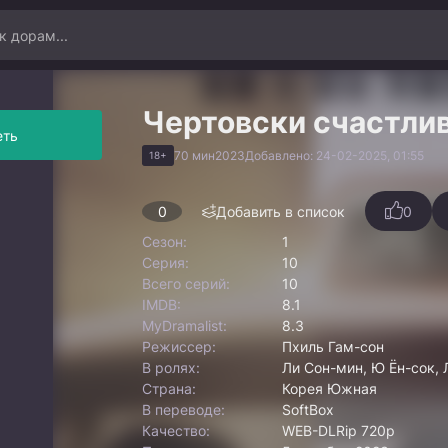
Чертовски счастли
еть
70 мин
2023
Добавлено: 24-02-2025, 01:55
18+
0
Добавить в список
0
Сезон:
1
Серия:
10
Всего серий:
10
IMDB:
8.1
MyDramalist:
8.3
Режиссер:
Пхиль Гам-сон
В ролях:
Ли Сон-мин, Ю Ён-сок, 
Страна:
Корея Южная
В переводе:
SoftBox
Качество:
WEB-DLRip 720p