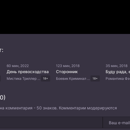
т:
60 мин, 2022
123 мин, 2018
35 мин, 2018
День превосходства
Сторонник
Мистика Триллер Драма Корейские дорамы
Боевик Криминал Триллер Драма Корейские дорамы
18+
18+
0)
на комментария - 50 знаков. Комментарии модерируются