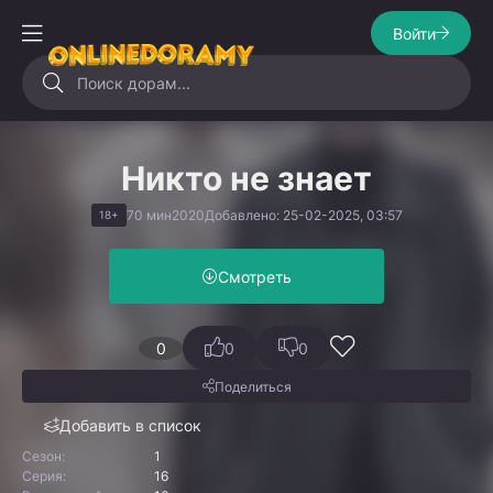
Войти
Никто не знает
70 мин
2020
Добавлено: 25-02-2025, 03:57
18+
Смотреть
0
0
0
Поделиться
Добавить в список
Сезон:
1
Серия:
16