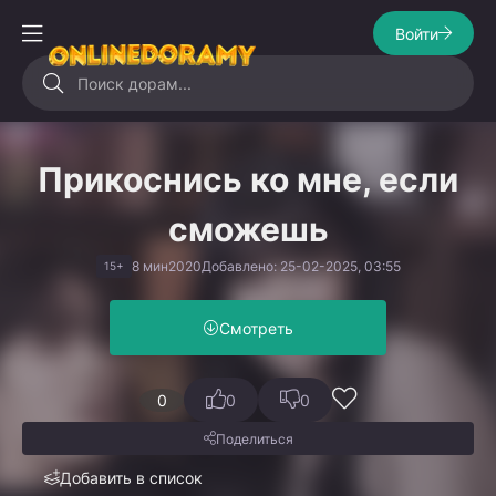
Войти
Прикоснись ко мне, если
сможешь
8 мин
2020
Добавлено: 25-02-2025, 03:55
15+
Смотреть
0
0
0
Поделиться
Добавить в список