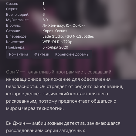
Сезон:
1
Серия:
6
Всего серий:
6
MyDramalist:
6.9
В ролях:
Ли Хён-джу, Юн Со-бин
Страна:
Корея Южная
В переводе:
Jade Studio, FSG NK.Subtitles
Качество:
WEB-DLRip 720p
Премьера:
5 ноября 2020
Романтика
Фэнтези
Корейские дорамы
Сон У — талантливый программист, создавший
инновационное приложение для обеспечения
безопасности. Он страдает от редкого заболевания,
которое делает физический контакт для него
рискованным, поэтому предпочитает общаться с
миром через технологии.
Ён Джин — амбициозный детектив, занимающаяся
расследованием серии загадочных