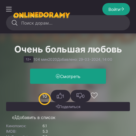
Войти
Очень большая любовь
104 мин
2020
Добавлено: 29-03-2024, 14:00
12+
Смотреть
10
1
0
Поделиться
Добавить в список
Кинопоиск:
6.1
IMDB:
5.3