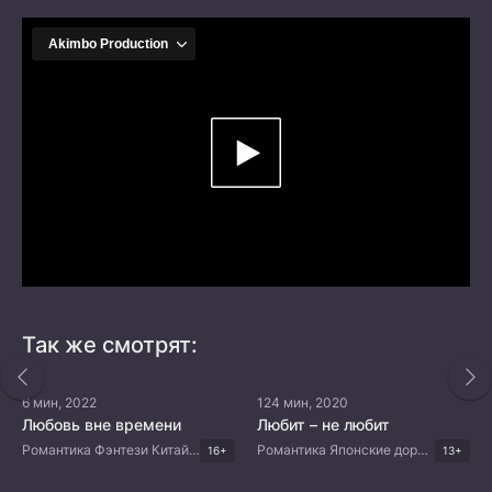
Так же смотрят:
6 мин, 2022
124 мин, 2020
Любовь вне времени
Любит – не любит
Романтика Фэнтези Китайские дорамы
Романтика Японские дорамы
16+
13+