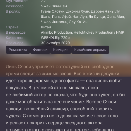
MyDramalist:
7.2
Режиссер:
Чжан Линьцзы
В ролях:
Гуань Сяотун, Джонни Хуан, Даррен Чэнь, Лу
Шань, Пань Ифэй, Чан Лун, Ян Дунци, Фань Мин,
Чжао Инцзюнь, Лау Ка-Ин
Страна:
Китай
В переводе:
Akimbo Production, HelloMickey Production / HMP
Качество:
WEB-DLRip 720p
Премьера:
30 октября 2020
Романтика
Фэнтези
Комедия
Китайские дорамы
Линь Сяоси управляет фотостудией и в свободное
время следит за жизнью звёзд. Всё в жизни девушки
идёт хорошо, кроме одного факта — она очень любит
покушать. В целом ей это не мешало, пока
ее любимый актер не сказал, что будь она худее, он бы
даже мог обратить на нее внимание. Вскоре Сяоси
находит волшебный эликсир, способный творить
чудеса. С помощью него девушка меняет свое тело
и решает покорить сердце звездного актера,
но вместо этого оказывается в центре любовного