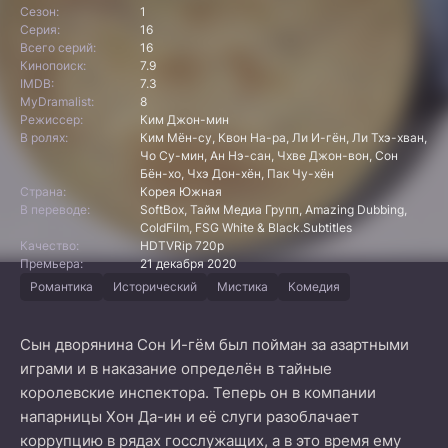
Сезон:
1
Серия:
16
Всего серий:
16
Кинопоиск:
7.9
IMDB:
7.3
MyDramalist:
8
Режиссер:
Ким Джон-мин
В ролях:
Ким Мён-су, Квон На-ра, Ли И-гён, Ли Тхэ-хван,
Чо Су-мин, Ан Нэ-сан, Чхве Джон-вон, Сон
Бён-хо, Чхэ Дон-хён, Пак Чу-хён
Страна:
Корея Южная
В переводе:
SoftBox, Тайм Медиа Групп, Amazing Dubbing,
ColdFilm, FSG White & Black.Subtitles
Качество:
HDTVRip 720p
Премьера:
21 декабря 2020
Романтика
Исторический
Мистика
Комедия
Сын дворянина Сон И-гём был пойман за азартными
играми и в наказание определён в тайные
королевские инспектора. Теперь он в компании
напарницы Хон Да-ин и её слуги разоблачает
коррупцию в рядах госслужащих, а в это время ему