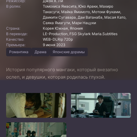
Режиссер:
Джон Х. Ли
В ролях:
Томохиса Ямасита, Юко Араки, Махиро
Такасуги, Майка Ямамото, Мотоки Фуками,
Даикити Сугавара, Даи Ватанабэ, Масая Като,
Саяка Ямагути, Мари Нацуки
Страна:
Корея Южная, Япония
В переводе:
LE-Production, FSG Skylark Maria.Subtitles
Качество:
WEB-DLRip 720p
Премьера:
9 июня 2023
Романтика
Драма
Японские дорамы
История популярного мангаки, который внезапно
ослеп, и девушки, которая родилась глухой.