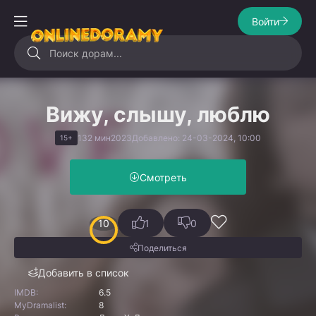
Войти
Вижу, слышу, люблю
132 мин
2023
Добавлено: 24-03-2024, 10:00
15+
Смотреть
10
1
0
Поделиться
Добавить в список
IMDB:
6.5
MyDramalist:
8