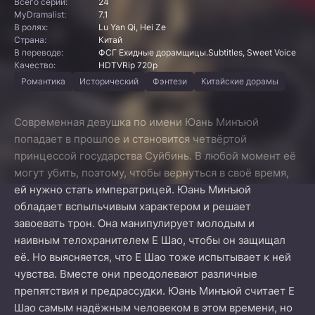
Всего серий:
24
MyDramalist:
7.1
В ролях:
Lu Yan Qi, Hei Ze
Страна:
Китай
В переводе:
ФСГ Ехидные дорамщицы.Subtitles, Sweet Voice
Качество:
HDTVRip 720p
Романтика
Исторический
Фэнтези
Китайские дорамы
Современная девушка по имени Юань Минъюй
попадает в прошлое и становится четвёртой
принцессой государства Суйбинь. В любой момент её
могут убить, поэтому, чтобы вернуться в своё время,
ей нужно стать императрицей. Юань Минъюй
обладает вспыльчивым характером и решает
завоевать трон. Она манипулирует молодым и
наивным телохранителем Е Шао, чтобы он защищал
её. Но выясняется, что Е Шао тоже испытывает к ней
чувства. Вместе они преодолевают различные
препятствия и предрассудки. Юань Минъюй считает Е
Шао самым надёжным человеком в этом времени, но