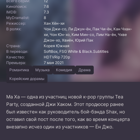
Всего серий:
12
Кинопоиск:
7.6
IMDB:
7.3
MyDramalist:
8
Режиссер:
Хан Хён-хи
В ролях:
Чон Джи-со, Ли Джун-ён, Пак Чи-ён, Кан Чхан-
хи, Чон Юн-хо, Ким Мин-со, Лим На-ён, Чхве
Джон-хо, Хвиён, Юрий Пак
Страна:
Корея Южная
В переводе:
SoftBox, FSG White & Black.Subtitles
Качество:
HDTVRip 720p
Премьера:
7 мая 2021
Романтика
Музыка
Комедия
Драма
Корейские дорамы
Ма Ха — одна из участниц новой к-pop группы Tea
Party, созданной Джи Хаком. Этот продюсер ранее
был известен как руководитель бой-бэнда Shax, но
оставил свой пост после того, как во время концерта
внезапно исчез один из участников — Ён Джо.