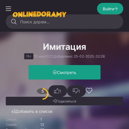
Войти
Имитация
70 мин
2021
Добавлено: 25-02-2025, 02:26
15+
Смотреть
5
1
1
Поделиться
Добавить в список
Сезон:
1
Серия:
12