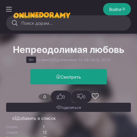
Войти
Непреодолимая любовь
12 мин
2021
Добавлено: 12-08-2025, 20:27
16+
Смотреть
0
0
0
Поделиться
Добавить в список
Сезон:
1
Серия:
12