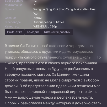
Всего серий:
12
MyDramalist:
7.3
В ролях:
Wang Lu Qing, Cui Shao Yang, Nai Yi Wen, Huai
Wen
Страна:
Китай
В переводе:
Автоперевод.Subtitles
Качество:
WEB-DLRip 720p
Романтика
Комедия
Китайские дорамы
В жизни Ся Тяньтянь всё шло своим чередом: она
училась, общалась с друзьями и даже умудрилась
приручить самого отъявленного хулигана школы — Го
Чжиюя, превратив его в своего верного поклонника.
Но её радужные планы на будущее разбивались о
твёрдую позицию матери. Хэ Циннин, женщина
строгих правил, никак не могла смириться с выбором
дочери. В её представлении идеальным женихом мог
быть только солидный генеральный директор Цинь
Чжи — воплощение успеха и респектабельности.
Споры и разногласия между матерью и дочерью стали